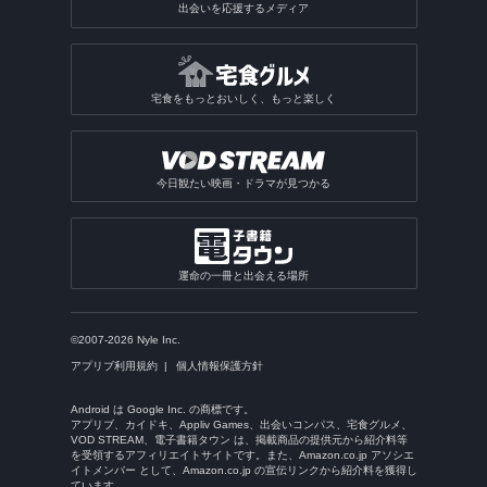
出会いを応援するメディア
宅食をもっとおいしく、もっと楽しく
今日観たい映画・ドラマが見つかる
運命の一冊と出会える場所
©2007-2026 Nyle Inc.
アプリブ利用規約
個人情報保護方針
Android は Google Inc. の商標です。
アプリブ、カイドキ、Appliv Games、出会いコンパス、宅食グルメ、
VOD STREAM、電子書籍タウン は、掲載商品の提供元から紹介料等
を受領するアフィリエイトサイトです。また、Amazon.co.jp アソシエ
イトメンバー として、Amazon.co.jp の宣伝リンクから紹介料を獲得し
ています。