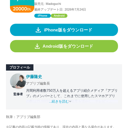
販売元:
Madoguchi
最終アップデート日:
2026年7月24日
iPhone
Android
iPhone版をダウンロード
Android版をダウンロード
プロフィール
伊藤隆史
アプリブ編集長
月間利用者数750万人を超えるアプリ紹介メディア『アプリ
監修者
ブ』のメンバーとして、これまでに使用したスマホアプリ
の数は25,000以上。アプリの知見を活かし、テレビ・
...続きを読む
Web・ラジオなどのメディアに出演。
【メディア出演歴】日本テレビ『午前0時の森』（人生効率
執筆：アプリブ編集部
化アプリの紹介）、TBS『サタプラ』（スマホライフが変
わる神アプリの紹介）、J-WAVE『STEP ONE』（今話題の
※記事の内容は記載当時の情報であり、現在の内容と異なる場合があります。