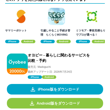
サマリーポケット
引越しやること手続き管
ミツモア - 事前見積もり
理 らくらくMOVING
でプロが選べる！
iPhone
Android
iPhone
Android
iPhone
Android
オヨビー - 暮らしに関わるサービスを
比較・予約
販売元:
Madoguchi
最終アップデート日:
2026年7月24日
iPhone
Android
iPhone版をダウンロード
Android版をダウンロード