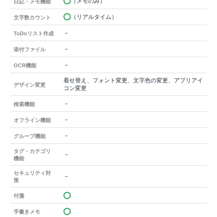
（メモのみ）
日記・メモ機能
（リアルタイム）
文字数カウント
－
ToDoリスト作成
－
添付ファイル
－
OCR機能
着せ替え、フォント変更、文字色の変更、アプリアイ
デザイン変更
コン変更
－
検索機能
－
オフライン機能
－
グループ機能
タグ・カテゴリ
－
機能
セキュリティ対
－
策
付箋
手書きメモ