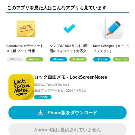
このアプリを見た人はこんなアプリも見ています
ColorNote カラーノート
シンプルToDoリスト 1画
MemoWidget（メモ、ウ
メモ帳 ノート 付箋
面のウィジェット対応タ
ィジェット）
スク管理
iPhone
Android
iPhone
Android
iPhone
Android
ロック画面メモ - LockScreenNotes
販売元:
Takumi Banjoya
最終アップデート日:
2026年7月5日
iPhone
iPhone版をダウンロード
Android版は提供されていません