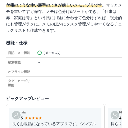
付箋のような使い勝手のよさが嬉しいメモアプリです
。サッとメ
モを書いてすぐ保存。メモは色分け&ソートができ、「仕事は
赤、家庭は青」という風に用途に合わせて色分けすれば、視覚的
にも管理がラクに。メモのほかにタスク管理がしやすくなるチェ
ックリストも作成できます。
機能・仕様
（メモのみ）
日記・メモ機能
－
検索機能
－
オフライン機能
タグ・カテゴリ
－
機能
ピックアップレビュー
tata
FRED
5
4
長くお世話になっているアプリです。シンプル
長らく使