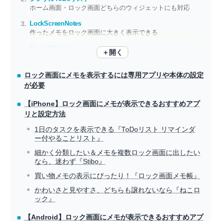
ホーム画面・ロック画面どちらのウィジェットにも対応
LockScreenNotes
作ったメモをロック画面に大きく表示できる
MemoWidget
＋開く
テキストとチェックリストを、ホーム画面から直接確認
ロック画面にメモを表示するには専用アプリや本体の設定
が必要
【iPhone】ロック画面にメモが表示できるおすすめアプ
リと設定方法
1日のタスクを表示できる『ToDoリスト リマインダ
ー付やることリスト』
細かく分類したい＆メモを複数ロック画面に出したい
なら、迷わず『Stibo』
買い物メモの表示にぴったり！『ロック画面メモ帳』
かわいさと見やすさ、どちらも譲れないなら『ねこロ
ック』
【Android】ロック画面にメモが表示できるおすすめアプ