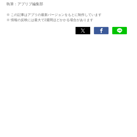
執筆：アプリブ編集部
「誰でも本格的にアプリを使いこなせるようになるコンテ
ンツ」を目標に制作している。
※ この記事はアプリの最新バージョンをもとに制作しています
※ 情報の反映には最大で2週間ほどかかる場合があります