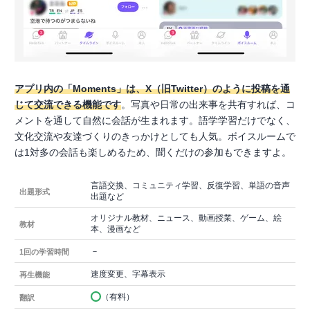
アプリ内の「Moments」は、X（旧Twitter）のように投稿を通
じて交流できる機能です
。写真や日常の出来事を共有すれば、コ
メントを通して自然に会話が生まれます。語学学習だけでなく、
文化交流や友達づくりのきっかけとしても人気。ボイスルームで
は1対多の会話も楽しめるため、聞くだけの参加もできますよ。
言語交換、コミュニティ学習、反復学習、単語の音声
出題形式
出題など
オリジナル教材、ニュース、動画授業、ゲーム、絵
教材
本、漫画など
－
1回の学習時間
速度変更、字幕表示
再生機能
（有料）
翻訳