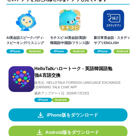
AI英会話スピークバディ-
モチスピ-AI英会話/英語/
新日常英会話 - スタディ
スピーキング/リスニング
韓国語/中国語/フランス語/
サプリENGLISH
もこれ一つ
発音
iPhone
Android
iPhone
Android
iPhone
Android
HelloTalkハロートーク - 英語韓国語勉
強&言語交換
販売元:
HELLOTALK FOREIGN LANGUAGE EXCHANGE
LEARNING TALK CHAT APP
最終アップデート日:
2026年7月23日
iPhone
Android
iPhone版をダウンロード
Android版をダウンロード