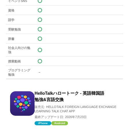
イベントSNS
資格
語学
受験勉強
辞書
社会人向けの勉
強
授業動画
プログラミング
－
勉強
HelloTalkハロートーク - 英語韓国語
勉強&言語交換
販売元:
HELLOTALK FOREIGN LANGUAGE EXCHANGE
LEARNING TALK CHAT APP
最終アップデート日:
2026年7月23日
iPhone
Android