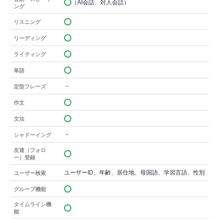
（AI会話、対人会話）
ング
リスニング
リーディング
ライティング
単語
－
定型フレーズ
作文
文法
－
シャドーイング
友達（フォロ
ー）登録
ユーザーID、年齢、居住地、母国語、学習言語、性別
ユーザー検索
グループ機能
タイムライン機
能