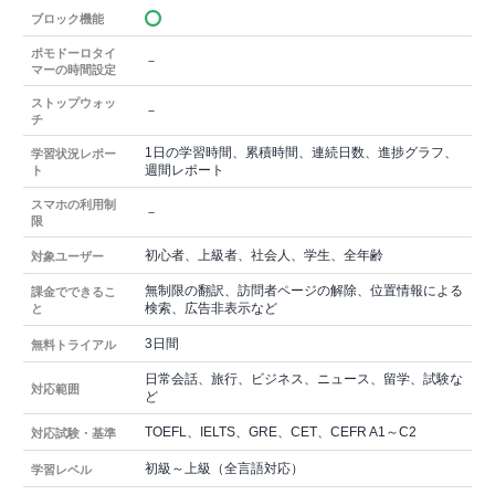
ブロック機能
ポモドーロタイ
－
マーの時間設定
ストップウォッ
－
チ
1日の学習時間、累積時間、連続日数、進捗グラフ、
学習状況レポー
週間レポート
ト
スマホの利用制
－
限
初心者、上級者、社会人、学生、全年齢
対象ユーザー
無制限の翻訳、訪問者ページの解除、位置情報による
課金でできるこ
検索、広告非表示など
と
3日間
無料トライアル
日常会話、旅行、ビジネス、ニュース、留学、試験な
対応範囲
ど
TOEFL、IELTS、GRE、CET、CEFR A1～C2
対応試験・基準
初級～上級（全言語対応）
学習レベル