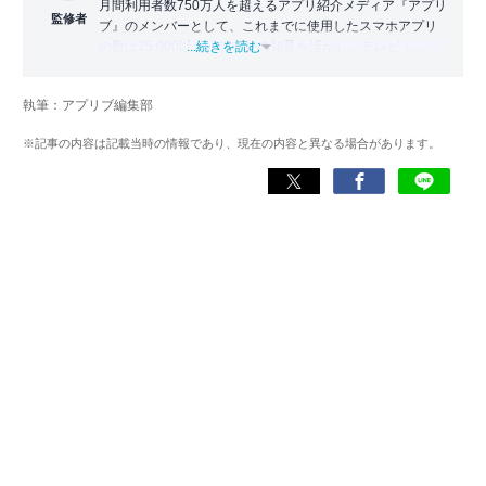
月間利用者数750万人を超えるアプリ紹介メディア『アプリ
監修者
ブ』のメンバーとして、これまでに使用したスマホアプリ
の数は25,000以上。アプリの知見を活かし、テレビ・
...続きを読む
Web・ラジオなどのメディアに出演。
【メディア出演歴】日本テレビ『午前0時の森』（人生効率
執筆：アプリブ編集部
化アプリの紹介）、TBS『サタプラ』（スマホライフが変
わる神アプリの紹介）、J-WAVE『STEP ONE』（今話題の
※記事の内容は記載当時の情報であり、現在の内容と異なる場合があります。
スマホアプリ）他
Wikipedia
X(旧：Twitter）