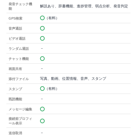
発音チェック機
解説あり、辞書機能、進捗管理、弱点分析、発音判定
能
（有料）
GPS検索
音声通話
ビデオ通話
－
ランダム通話
チャット機能
－
画面共有
写真、動画、位置情報、音声、スタンプ
添付ファイル
（有料）
スタンプ
－
既読機能
メッセージ編集
接続前プロフィ
ール表示
－
送信取消