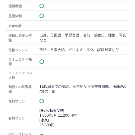
通報機能
監視体制
－
対象年齢
出身、母国語、学習言語、名前、誕生日、性別、写真
登録に必要な情
など
報
言語、日常会話、ビジネス、文化、試験対策など
取扱ジャンル
コミュニティ機
能
コミュニティの
－
人数
1日5回までの翻訳、基本的な言語交換機能、HelloWo
無料での学習範
rdsの一部
囲
無料プラン
[HelloTalk VIP]
1,800円/月 11,200円/年
有料プラン
[永久]
26,800円
会話・スピーキ