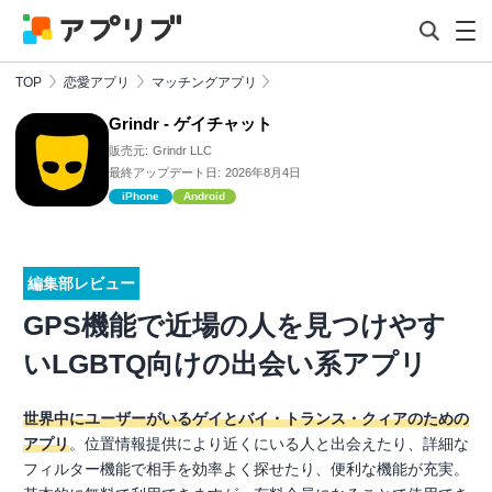
TOP
恋愛アプリ
マッチングアプリ
Grindr - ゲイチャット
販売元:
Grindr LLC
最終アップデート日:
2026年8月4日
iPhone
Android
編集部レビュー
GPS機能で近場の人を見つけやす
いLGBTQ向けの出会い系アプリ
世界中にユーザーがいるゲイとバイ・トランス・クィアのための
アプリ
。位置情報提供により近くにいる人と出会えたり、詳細な
フィルター機能で相手を効率よく探せたり、便利な機能が充実。