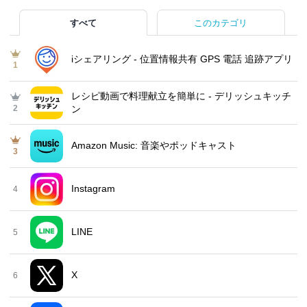
すべて
このカテゴリ
iシェアリング - 位置情報共有 GPS 電話 追跡アプリ
1
レシピ動画で料理献立を簡単‪に - デリッシュキッチ
2
ン
Amazon Music: 音楽やポッドキャスト
3
Instagram
4
LINE
5
X
6