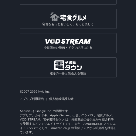
宅食をもっとおいしく、もっと楽しく
今日観たい映画・ドラマが見つかる
運命の一冊と出会える場所
©2007-2026 Nyle Inc.
アプリブ利用規約
個人情報保護方針
Android は Google Inc. の商標です。
アプリブ、カイドキ、Appliv Games、出会いコンパス、宅食グルメ、
VOD STREAM、電子書籍タウン は、掲載商品の提供元から紹介料等
を受領するアフィリエイトサイトです。また、Amazon.co.jp アソシエ
イトメンバー として、Amazon.co.jp の宣伝リンクから紹介料を獲得し
ています。