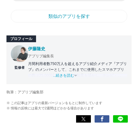
類似のアプリを探す
プロフィール
伊藤隆史
アプリブ編集長
月間利用者数750万人を超えるアプリ紹介メディア『アプリ
監修者
ブ』のメンバーとして、これまでに使用したスマホアプリ
の数は25,000以上。アプリの知見を活かし、テレビ・
...続きを読む
Web・ラジオなどのメディアに出演。
【メディア出演歴】日本テレビ『午前0時の森』（人生効率
執筆：アプリブ編集部
化アプリの紹介）、TBS『サタプラ』（スマホライフが変
わる神アプリの紹介）、J-WAVE『STEP ONE』（今話題の
※ この記事はアプリの最新バージョンをもとに制作しています
スマホアプリ）他
※ 情報の反映には最大で2週間ほどかかる場合があります
Wikipedia
X(旧：Twitter）