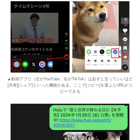
▲動画アプリ（左がYouTube、右がTikTok）は必ずと言っていいほど
[共有][シェア]といった機能がある。ここで[コピー]を選ぶとURLがコ
ピーできる