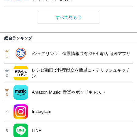
すべて見る
総合ランキング
iシェアリング - 位置情報共有 GPS 電話 追跡アプリ
1
レシピ動画で料理献立を簡単‪に - デリッシュキッチ
2
ン
Amazon Music: 音楽やポッドキャスト
3
Instagram
4
LINE
5