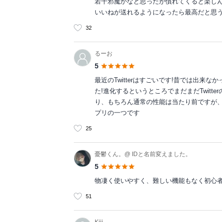
若干邪魔かなと思ったが慣れてくると楽し
いいねが送れるようになったら最高だと思
32
るーお
5
最近のTwitterはすごいです!昔では出来な
た!進化するというところでまだまだTwit
り、もちろん通常の性能は当たり前ですが、こ
プリの一つです
25
憂鬱くん。@ IDと名前変えました。
5
物凄く使いやすく、難しい機能もなく初心
51