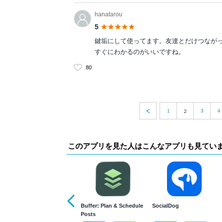
hanatarou
5
鍵垢にして使ってます。友達とだけつなが
すぐにわかるのがいいですね。
80
1
3
4
2
このアプリを見た人はこんなアプリも見てい
Buffer: Plan & Schedule
SocialDog
Posts