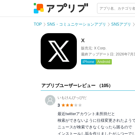
TOP
SNS・コミュニケーションアプリ
SNSアプリ
X
販売元:
X Corp.
最終アップデート日:
2026年7月
iPhone
Android
アプリブユーザーレビュー （
105
）
いもけんぴっぴだ
3
最近twitterアカウント未所持だと
検索ができないように仕様変更されたよう
ニュースが検索できなくなったら困るので
インストールし垢を作りましたがふつーで