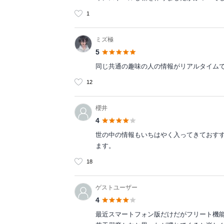
1
ミズ極
5
同じ共通の趣味の人の情報がリアルタイムで
12
櫻井
4
世の中の情報もいちはやく入ってきておす
ます。
18
ゲストユーザー
4
最近スマートフォン版だけだがフリート機