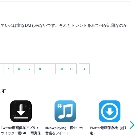
っていれば変なDMも来ないです。それとトレンドをみて何が話題なのか
5
6
7
8
9
10
11
ます
Twitter動画保存アプリ：
#Nowplaying - 再生中の
Twitter動画保存機（超高
T
ツイッター用GIF、写真保
音楽をツイート
速）
T