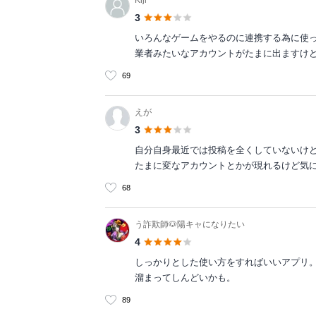
Kiji
3
いろんなゲームをやるのに連携する為に使
業者みたいなアカウントがたまに出ますけ
69
えが
3
自分自身最近では投稿を全くしていないけ
たまに変なアカウントとかが現れるけど気
68
う詐欺師🐶陽キャになりたい
4
しっかりとした使い方をすればいいアプリ
溜まってしんどいかも。
89