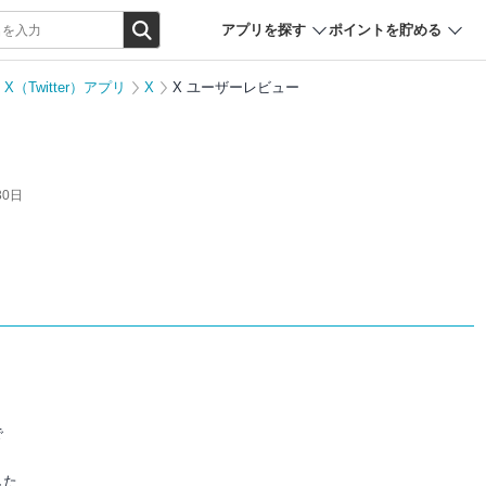
アプリを探す
ポイントを貯める
X（Twitter）アプリ
X
X ユーザーレビュー
30日
で
した