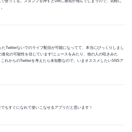
んで使ってる。スタンプを押すとDMに通知が飛んでしまうので、気軽に
う。
かったTwitterないでのライブ配信が可能になってて、本当にびっくりしまし
terの進化の可能性を信じています!ニュースをみたり、他の人の呟きみた
れからのTwitterを考えたら未知数なので、いまオススメしたいSNSア
者でもすぐになれて使いこなせるアプリだと思います！