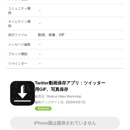
コミュニティ機
－
能
タイムライン機
－
能
動画、画像、GIF
添付ファイル
－
メッセージ編集
－
ブロック機能
－
リマインダー
Twitter動画保存アプリ：ツイッター
用GIF、写真保存
販売元:
Shotcut Video Workshop
最終アップデート日:
2025年8月7日
Android
iPhone版は提供されていません