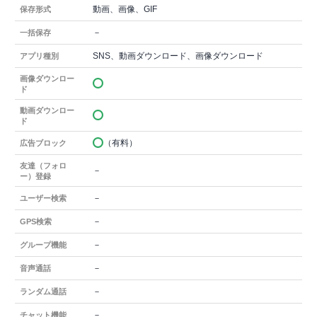
動画、画像、GIF
保存形式
－
一括保存
SNS、動画ダウンロード、画像ダウンロード
アプリ種別
画像ダウンロー
ド
動画ダウンロー
ド
（有料）
広告ブロック
友達（フォロ
－
ー）登録
－
ユーザー検索
－
GPS検索
－
グループ機能
－
音声通話
－
ランダム通話
－
チャット機能