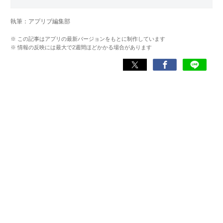
Web・ラジオなどのメディアに出演。
【メディア出演歴】日本テレビ『午前0時の森』（人生効率
執筆：アプリブ編集部
化アプリの紹介）、TBS『サタプラ』（スマホライフが変
わる神アプリの紹介）、J-WAVE『STEP ONE』（今話題の
※ この記事はアプリの最新バージョンをもとに制作しています
スマホアプリ）他
※ 情報の反映には最大で2週間ほどかかる場合があります
Wikipedia
X(旧：Twitter）