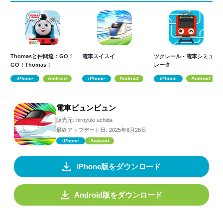
Thomasと仲間達：GO！
電車スイスイ
ツクレール - 電車シミュ
GO！Thomas！
レータ
iPhone
Android
iPhone
Android
iPhone
Android
電車ビュンビュン
販売元:
hiroyuki uchida
最終アップデート日:
2025年8月26日
iPhone
Android
iPhone版をダウンロード
Android版をダウンロード