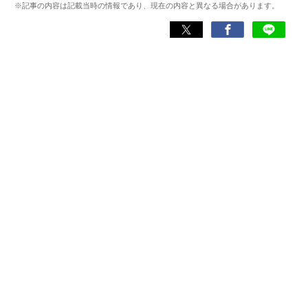
※記事の内容は記載当時の情報であり、現在の内容と異なる場合があります。
くして面白さを引き出し、人々に伝えるためゲームライタ
ーへと転向。
複数のゲームメディアの立ち上げや運営に携わるほか、ゲ
ーム公式から名指しで攻略記事依頼を受けるなど、執筆の
正確性や専門知識の深さは業界内でも高く評価されてい
る。現在は、アプリブでゲーム関連のコンテンツを豊富に
執筆中。