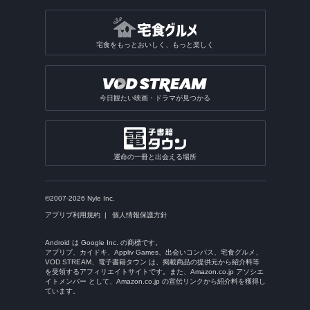
宅食をもっとおいしく、もっと楽しく
今日観たい映画・ドラマが見つかる
運命の一冊と出会える場所
©2007-2026 Nyle Inc.
アプリブ利用規約
個人情報保護方針
Android は Google Inc. の商標です。
アプリブ、カイドキ、Appliv Games、出会いコンパス、宅食グルメ、
VOD STREAM、電子書籍タウン は、掲載商品の提供元から紹介料等
を受領するアフィリエイトサイトです。また、Amazon.co.jp アソシエ
イトメンバー として、Amazon.co.jp の宣伝リンクから紹介料を獲得し
ています。