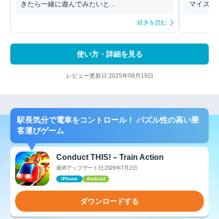
きたら一緒に遊んでみたいと...
マイズす
続きを読む
使い方・詳細を見る
レビュー更新日:2025年08月19日
駅長気分で電車をコントロール！ パズル性の高い乗
客運びゲーム
Conduct THIS! – Train Action
最終アップデート日:2026年7月2日
iPhone
Android
ダウンロードする