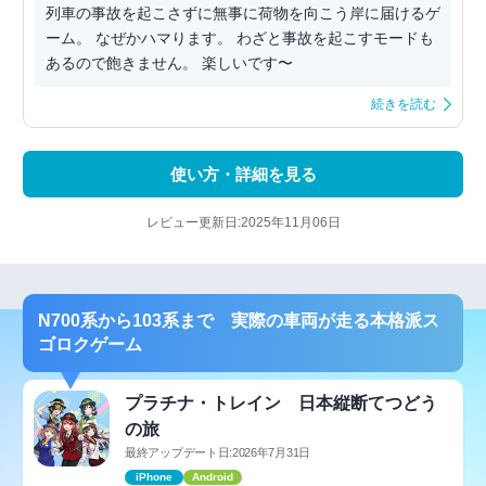
列車の事故を起こさずに無事に荷物を向こう岸に届けるゲ
ーム。 なぜかハマります。 わざと事故を起こすモードも
あるので飽きません。 楽しいです〜
続きを読む
使い方・詳細を見る
レビュー更新日:2025年11月06日
N700系から103系まで 実際の車両が走る本格派ス
ゴロクゲーム
プラチナ・トレイン 日本縦断てつどう
の旅
最終アップデート日:2026年7月31日
iPhone
Android