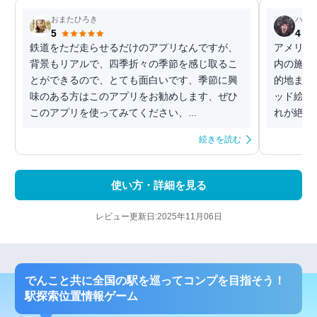
おまたひろき
ハル
5
4
鉄道をただ走らせるだけのアプリなんですが、
アメリカ
背景もリアルで、四季折々の季節を感じ取るこ
内の施設
とができるので、とても面白いです、季節に興
的地まで
味のある方はこのアプリをお勧めします、ぜひ
ッド絵と
このアプリを使ってみてください、...
れが絶妙
続きを読む
使い方・詳細を見る
レビュー更新日:2025年11月06日
でんこと共に全国の駅を巡ってコンプを目指そう！
駅探索位置情報ゲーム