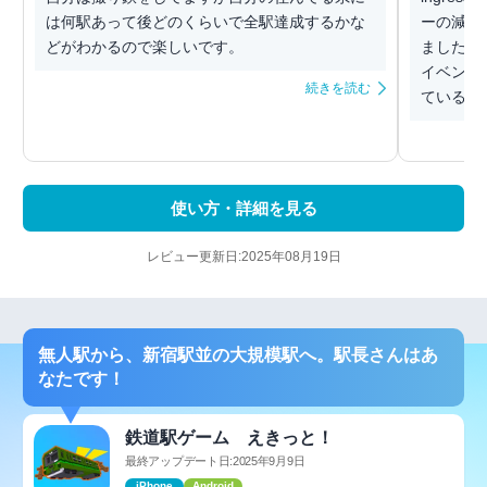
は何駅あって後どのくらいで全駅達成するかな
ーの減り
どがわかるので楽しいです。
ました。
イベント
続きを読む
ているので
使い方・詳細を見る
レビュー更新日:2025年08月19日
無人駅から、新宿駅並の大規模駅へ。駅長さんはあ
なたです！
鉄道駅ゲーム えきっと！
最終アップデート日:2025年9月9日
iPhone
Android