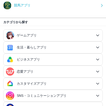
競馬アプリ
カテゴリから探す
ゲームアプリ
生活・暮らしアプリ
ゲームアプリ総合
RPGアプリ
ビジネスアプリ
生活・暮らしアプリ総合
RPGアプリ総合
アクションゲームアプリ
ファイナンスアプリ
恋愛アプリ
ビジネスアプリ総合
王道RPGアプリ
アクションゲームアプリ総合
シミュレーションアプリ
家計簿アプリ
日記アプリ
タスク管理アプリ
カスタマイズアプリ
恋愛アプリ総合
アクションRPGアプリ
2Dアクションアプリ
ふるさと納税アプリ
シミュレーションアプリ総合
対戦・協力ゲームアプリ
日記アプリ総合
行動記録アプリ
タスク管理アプリ総合
QRコードアプリ
マッチングアプリ
SNS・コミュニケーションアプリ
シミュレーションRPGアプリ
カスタマイズアプリ総合
3Dアクションアプリ
貯金アプリ
育成シミュレーションアプリ
SNS感覚の日記アプリ
対戦・協力ゲームアプリ総合
シューティングゲームアプリ
個人タスク管理アプリ
行動記録アプリ総合
ポイ活アプリ
QRコードアプリ総合
OCRアプリ
ダンジョンRPGアプリ
マッチングアプリ総合