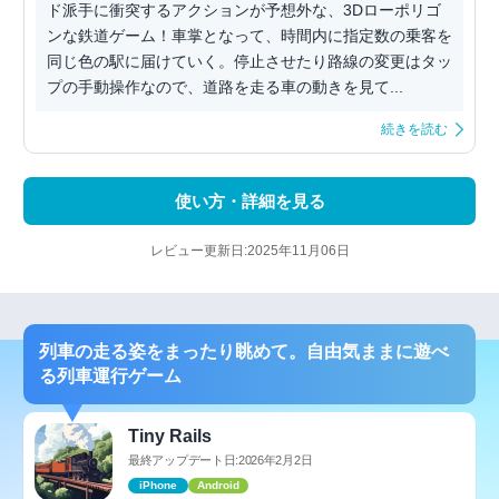
ド派手に衝突するアクションが予想外な、3Dローポリゴ
ンな鉄道ゲーム！車掌となって、時間内に指定数の乗客を
同じ色の駅に届けていく。停止させたり路線の変更はタッ
プの手動操作なので、道路を走る車の動きを見て...
続きを読む
使い方・詳細を見る
レビュー更新日:2025年11月06日
列車の走る姿をまったり眺めて。自由気ままに遊べ
る列車運行ゲーム
Tiny Rails
最終アップデート日:2026年2月2日
iPhone
Android