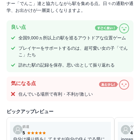
ナー「でんこ」達と協力しながら駅を集める点。日々の通勤や通
学、お出かけが一層楽しくなりますよ。
良い点
全国9,000ヵ所以上の駅を巡るアウトドアな位置ゲーム
プレイヤーをサポートするのは、超可愛い女の子「でん
こ」たち
訪れた駅の記録を保存。思い出として振り返れる
気になる点
住んでいる場所で有利・不利が激しい
ピックアップレビュー
鉄道
ゲス
5
4
自分は撮り鉄をしてますが自分の住んでる県に
ingre