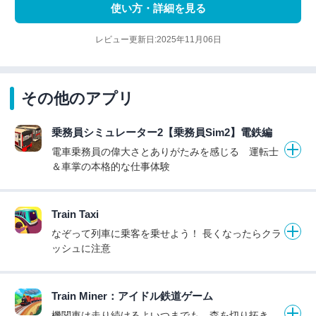
使い方・詳細を見る
レビュー更新日:2025年11月06日
その他のアプリ
乗務員シミュレーター2【乗務員Sim2】電鉄編
電車乗務員の偉大さとありがたみを感じる 運転士
＆車掌の本格的な仕事体験
Train Taxi
なぞって列車に乗客を乗せよう！ 長くなったらクラ
ッシュに注意
Train Miner：アイドル鉄道ゲーム
機関車は走り続けるよいつまでも 森を切り拓き、