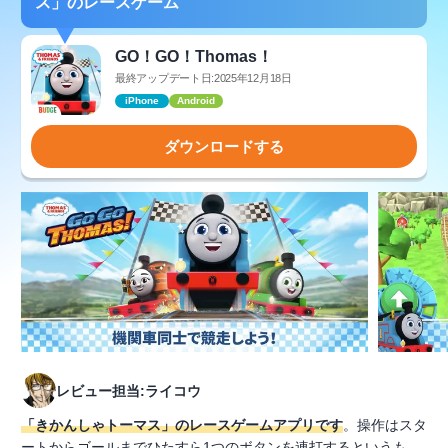
ス」のレースゲーム
GO！GO！Thomas！
最終アップデート日:2025年12月18日
iPhone
Android
ダウンロードする
レビュー担当:ライコウ
「きかんしゃトーマス」のレースゲームアプリです
。操作はスタ
ートからゴールまでひたすら1つのボタンを連打するというも