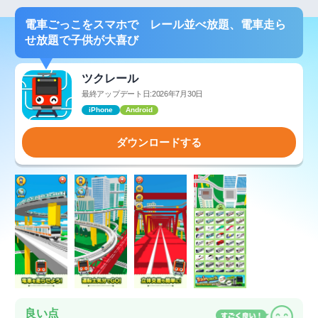
電車ごっこをスマホで レール並べ放題、電車走ら
せ放題で子供が大喜び
ツクレール
最終アップデート日:2026年7月30日
iPhone
Android
ダウンロードする
良い点