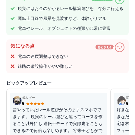
現実にはお金のかかるレール構築遊びを、存分に行える
運転士目線で風景を見渡すなど、体験がリアル
電車やレール、オブジェクトの種類が非常に豊富
気になる点
電車の速度調整はできない
線路の敷設操作がやや難しい
ピックアップレビュー
ボムゾー
室長
5
5
昔やっていたレール遊びがそのままスマホでで
好きな線
きます。 現実のレール遊びと違ってコースを作
きなだけ
ること以外にも 運転士モードで実際走ることも
宅森林等
できるので何倍も楽しめます。 将来子どもがで
フィール