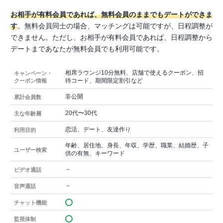
お相手が有料会員であれば、無料会員のままでもデートができま
す
。無料会員同士の場合、マッチングは可能ですが、日程調整が
できません。ただし、お相手が有料会員であれば、日程調整から
デートまであなたが無料会員でも利用可能です。
相席ラウンジ10分無料、店舗で使えるクーポン、招
キャンペーン・
待コード、期間限定割引など
クーポン情報
非公開
累計会員数
20代〜30代
主な年齢層
恋活、デート、友達作り
利用目的
年齢、居住地、身長、年収、学歴、職業、結婚歴、子
ユーザー検索
供の有無、キーワード
－
ビデオ通話
－
音声通話
チャット機能
監視体制