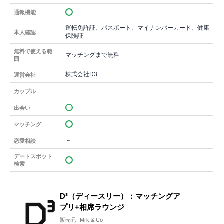
通報機能
運転免許証、パスポート、マイナンバーカード、健康
本人確認
保険証
無料で使える範
マッチングまで無料
囲
株式会社D3
運営会社
－
カップル
出会い
マッチング
－
恋愛相談
デートスポット
検索
D³（ディースリー）：マッチングア
プリ+相席ラウンジ
販売元:
Mrk & Co