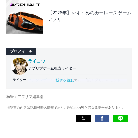
【2026年】おすすめのカーレースゲーム
アプリ
プロフィール
ライコウ
アプリブゲーム担当ライター
ライター
バンタンゲームアカデミー
...続きを読む
出身。「広く深く」をモットー
に、あらゆるジャンルのゲームに精通する筋金入りのゲー
マー。プレイ済みタイトルは2,000本を超えており、アプリ
執筆：アプリブ編集部
ゲームだけでも1,000本以上。ゲーム開発者を目指した経験
もあり、ゲームの深い理解を持つ。現在はゲームを遊び尽
※記事の内容は記載当時の情報であり、現在の内容と異なる場合があります。
くして面白さを引き出し、人々に伝えるためゲームライタ
ーへと転向。
複数のゲームメディアの立ち上げや運営に携わるほか、ゲ
ーム公式から名指しで攻略記事依頼を受けるなど、執筆の