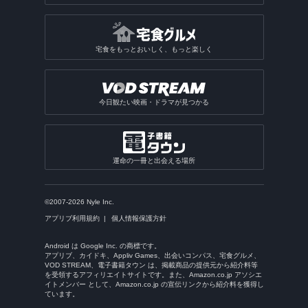
宅食をもっとおいしく、もっと楽しく
今日観たい映画・ドラマが見つかる
運命の一冊と出会える場所
©2007-2026 Nyle Inc.
アプリブ利用規約
個人情報保護方針
Android は Google Inc. の商標です。
アプリブ、カイドキ、Appliv Games、出会いコンパス、宅食グルメ、
VOD STREAM、電子書籍タウン は、掲載商品の提供元から紹介料等
を受領するアフィリエイトサイトです。また、Amazon.co.jp アソシエ
イトメンバー として、Amazon.co.jp の宣伝リンクから紹介料を獲得し
ています。