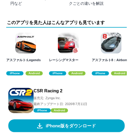
円など
クごとの違いを解説
このアプリを見た人はこんなアプリも見ています
アスファルト:Legends
レーシングマスター
アスファルト8：Airborne
iPhone
Android
iPhone
Android
iPhone
Android
CSR Racing 2
販売元:
Zynga Inc.
最終アップデート日:
2026年7月11日
iPhone
Android
iPhone版をダウンロード