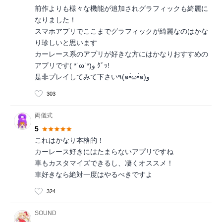
前作よりも様々な機能が追加されグラフィックも綺麗に
なりました！
スマホアプリでここまでグラフィックが綺麗なのはかな
り珍しいと思います
カーレース系のアプリが好きな方にはかなりおすすめの
アプリです( *˙ω˙*)و ｸﾞｯ!
是非プレイしてみて下さい٩(๑•̀ω•́๑)و
303
両儀式
5
これはかなり本格的！
カーレース好きにはたまらないアプリですね
車もカスタマイズできるし、凄くオススメ！
車好きなら絶対一度はやるべきですよ
324
SOUND