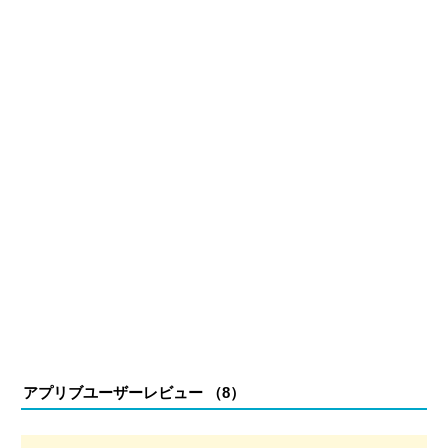
正確性や専門知識の深さは業界内でも高く評価されてい
る。現在は、アプリブでゲーム関連のコンテンツを豊富に
執筆中。
アプリブユーザーレビュー （
8
）