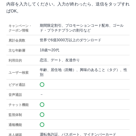
内容を入力してください。入力が終わったら、送信をタップすれ
ばOK。
期間限定割引、プロモーションコード配布、ゴール
キャンペーン・
ド・プラチナプランの割引など
クーポン情報
世界で6億3000万以上のダウンロード
累計会員数
18歳〜20代
主な年齢層
恋活、デート、友達作り
利用目的
年齢、居住地（距離）、興味のあること（タグ）、性
ユーザー検索
別
ビデオ通話
－
音声通話
チャット機能
監視体制
通報機能
運転免許証、パスポート、マイナンバーカード
本人確認