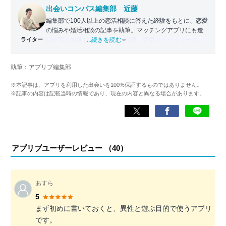
出会いコンパス編集部 近藤
編集部で100人以上の恋活相談に答えた経験をもとに、恋愛
の悩みや婚活相談の記事を執筆。マッチングアプリにも造
ライター
詣が深く的確なアドバイスが好評。恋愛アドバイザーの資
...続きを読む
格保持。
執筆：アプリブ編集部
>>JLC認定恋愛アドバイザー資格保持
>>wiki
※本記事は、アプリを利用した出会いを100%保証するものではありません。
※記事の内容は記載当時の情報であり、現在の内容と異なる場合があります。
アプリブユーザーレビュー （
40
）
あすら
5
まず初めに書いておくと、異性と遊ぶ目的で使うアプリ
です。