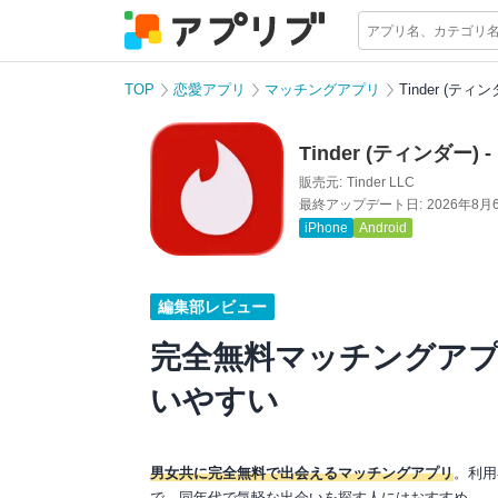
TOP
恋愛アプリ
マッチングアプリ
Tinder (テ
Tinder (ティンダー
販売元:
Tinder LLC
最終アップデート日:
2026年8月
iPhone
Android
編集部レビュー
完全無料マッチングア
いやすい
男女共に完全無料で出会えるマッチングアプリ
。利用
で、同年代で気軽な出会いを探す人にはおすすめ。