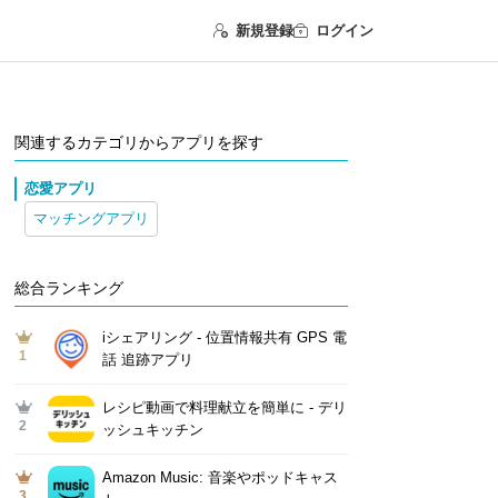
新規登録
ログイン
関連するカテゴリからアプリを探す
恋愛アプリ
マッチングアプリ
総合ランキング
iシェアリング - 位置情報共有 GPS 電
1
話 追跡アプリ
レシピ動画で料理献立を簡単‪に - デリ
2
ッシュキッチン
Amazon Music: 音楽やポッドキャス
3