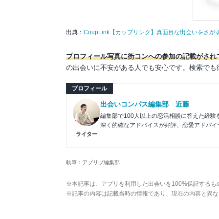
出典：
CoupLink【カップリンク】真面目な出会いをさ
プロフィール写真に街コンへの参加の記載がされ
の出会いに不安がある人でも安心です。検索でも
プロフィール
出会いコンパス編集部 近藤
編集部で100人以上の恋活相談に答えた経
深く的確なアドバイスが好評。恋愛アドバイ
ライター
>>JLC認定恋愛アドバイザー資格保持
>>wiki
執筆：アプリブ編集部
※本記事は、アプリを利用した出会いを100%保証するも
※記事の内容は記載当時の情報であり、現在の内容と異な