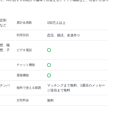
定割
150万人以上
累計会員数
など
恋活、婚活、友達作り
利用目的
歴、職
歴、子
ビデオ通話
チャット機能
通報機能
ナンバ
マッチングまで無料、1通目のメッセー
無料で使える範囲
ジ送信まで無料
無料
女性料金