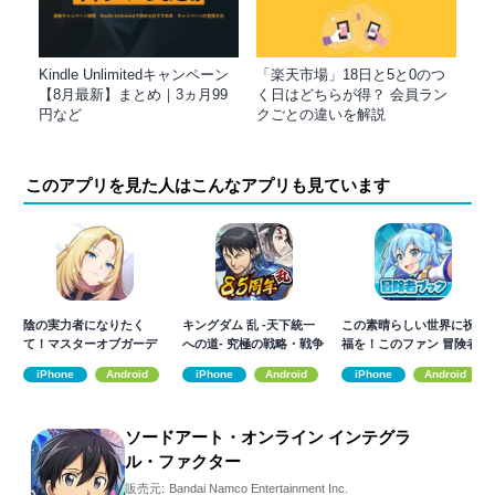
Kindle Unlimitedキャンペーン
「楽天市場」18日と5と0のつ
【8月最新】まとめ｜3ヵ月99
く日はどちらが得？ 会員ラン
円など
クごとの違いを解説
このアプリを見た人はこんなアプリも見ています
陰の実力者になりたく
キングダム 乱 -天下統一
この素晴らしい世界に祝
て！マスターオブガーデ
への道- 究極の戦略・戦争
福を！このファン 冒険者
ン
ゲーム
ブック
iPhone
Android
iPhone
Android
iPhone
Android
ソードアート・オンライン インテグラ
ル・ファクター
販売元:
Bandai Namco Entertainment Inc.