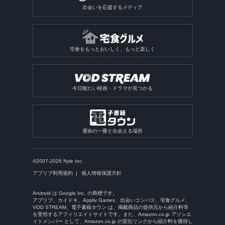
出会いを応援するメディア
宅食をもっとおいしく、もっと楽しく
今日観たい映画・ドラマが見つかる
運命の一冊と出会える場所
©2007-2026 Nyle Inc.
アプリブ利用規約
個人情報保護方針
Android は Google Inc. の商標です。
アプリブ、カイドキ、Appliv Games、出会いコンパス、宅食グルメ、
VOD STREAM、電子書籍タウン は、掲載商品の提供元から紹介料等
を受領するアフィリエイトサイトです。また、Amazon.co.jp アソシエ
イトメンバー として、Amazon.co.jp の宣伝リンクから紹介料を獲得し