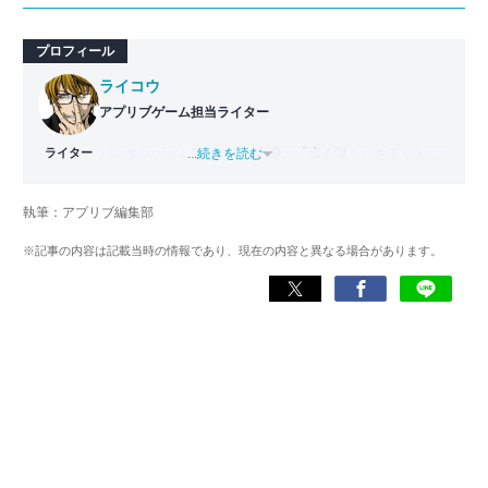
プロフィール
ライコウ
アプリブゲーム担当ライター
ライター
バンタンゲームアカデミー
...続きを読む
出身。「広く深く」をモットー
に、あらゆるジャンルのゲームに精通する筋金入りのゲー
マー。プレイ済みタイトルは2,000本を超えており、アプリ
執筆：アプリブ編集部
ゲームだけでも1,000本以上。ゲーム開発者を目指した経験
もあり、ゲームの深い理解を持つ。現在はゲームを遊び尽
※記事の内容は記載当時の情報であり、現在の内容と異なる場合があります。
くして面白さを引き出し、人々に伝えるためゲームライタ
ーへと転向。
複数のゲームメディアの立ち上げや運営に携わるほか、ゲ
ーム公式から名指しで攻略記事依頼を受けるなど、執筆の
正確性や専門知識の深さは業界内でも高く評価されてい
る。現在は、アプリブでゲーム関連のコンテンツを豊富に
執筆中。