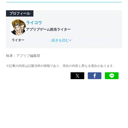
プロフィール
ライコウ
アプリブゲーム担当ライター
ライター
バンタンゲームアカデミー
...続きを読む
出身。「広く深く」をモットー
に、あらゆるジャンルのゲームに精通する筋金入りのゲー
マー。プレイ済みタイトルは2,000本を超えており、アプリ
執筆：アプリブ編集部
ゲームだけでも1,000本以上。ゲーム開発者を目指した経験
もあり、ゲームの深い理解を持つ。現在はゲームを遊び尽
※記事の内容は記載当時の情報であり、現在の内容と異なる場合があります。
くして面白さを引き出し、人々に伝えるためゲームライタ
ーへと転向。
複数のゲームメディアの立ち上げや運営に携わるほか、ゲ
ーム公式から名指しで攻略記事依頼を受けるなど、執筆の
正確性や専門知識の深さは業界内でも高く評価されてい
る。現在は、アプリブでゲーム関連のコンテンツを豊富に
執筆中。