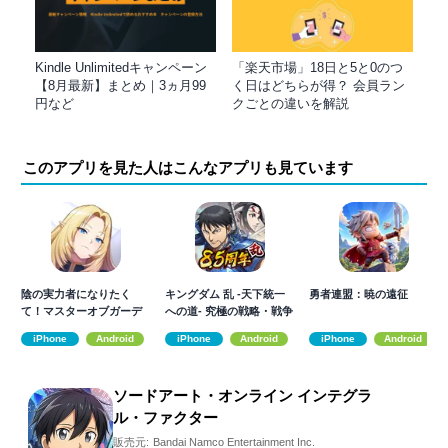
Kindle Unlimitedキャンペーン
「楽天市場」18日と5と0のつ
【8月最新】まとめ｜3ヵ月99
く日はどちらが得？ 会員ラン
円など
クごとの違いを解説
このアプリを見た人はこんなアプリも見ています
陰の実力者になりたく
キングダム 乱 -天下統一
勇者連盟：暁の遠征
て！マスターオブガーデ
への道- 究極の戦略・戦争
ン
ゲーム
iPhone
Android
iPhone
Android
iPhone
Android
ソードアート・オンライン インテグラ
ル・ファクター
販売元:
Bandai Namco Entertainment Inc.