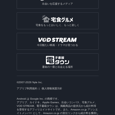
出会いを応援するメディア
宅食をもっとおいしく、もっと楽しく
今日観たい映画・ドラマが見つかる
運命の一冊と出会える場所
©2007-2026 Nyle Inc.
アプリブ利用規約
個人情報保護方針
Android は Google Inc. の商標です。
アプリブ、カイドキ、Appliv Games、出会いコンパス、宅食グルメ、
VOD STREAM、電子書籍タウン は、掲載商品の提供元から紹介料等
を受領するアフィリエイトサイトです。また、Amazon.co.jp アソシエ
イトメンバー として、Amazon.co.jp の宣伝リンクから紹介料を獲得し