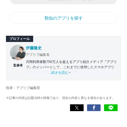
類似のアプリを探す
プロフィール
伊藤隆史
アプリブ編集長
月間利用者数750万人を超えるアプリ紹介メディア『アプリ
監修者
ブ』のメンバーとして、これまでに使用したスマホアプリ
の数は25,000以上。アプリの知見を活かし、テレビ・
...続きを読む
Web・ラジオなどのメディアに出演。
【メディア出演歴】日本テレビ『午前0時の森』（人生効率
執筆：アプリブ編集部
化アプリの紹介）、TBS『サタプラ』（スマホライフが変
わる神アプリの紹介）、J-WAVE『STEP ONE』（今話題の
※記事の内容は記載当時の情報であり、現在の内容と異なる場合があります。
スマホアプリ）他
Wikipedia
X(旧：Twitter）