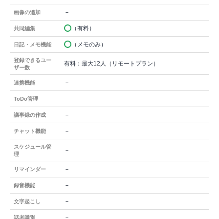
－
画像の追加
（有料）
共同編集
（メモのみ）
日記・メモ機能
登録できるユー
有料：最大12人（リモートプラン）
ザー数
－
連携機能
－
ToDo管理
－
議事録の作成
－
チャット機能
スケジュール管
－
理
－
リマインダー
－
録音機能
－
文字起こし
－
話者識別