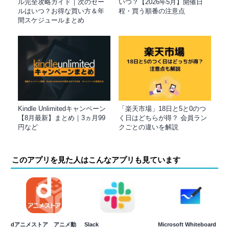
ル完全攻略ガイド｜次のセー
いつ？【2026年5月】開催日
ルはいつ？お得な買い方＆年
程・買う順番の注意点
間スケジュールまとめ
Kindle Unlimitedキャンペーン
「楽天市場」18日と5と0のつ
【8月最新】まとめ｜3ヵ月99
く日はどちらが得？ 会員ラン
円など
クごとの違いを解説
このアプリを見た人はこんなアプリも見ています
dアニメストア アニメ動
Slack
Microsoft Whiteboard