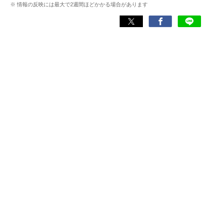
※ 情報の反映には最大で2週間ほどかかる場合があります
Wikipedia
X(旧：Twitter）