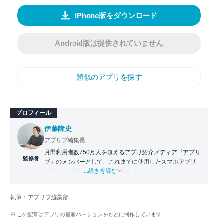
iPhone版をダウンロード
Android版は提供されていません
類似のアプリを探す
プロフィール
伊藤隆史
アプリブ編集長
月間利用者数750万人を超えるアプリ紹介メディア『アプリ
監修者
ブ』のメンバーとして、これまでに使用したスマホアプリ
の数は25,000以上。アプリの知見を活かし、テレビ・
...続きを読む
Web・ラジオなどのメディアに出演。
【メディア出演歴】日本テレビ『午前0時の森』（人生効率
執筆：アプリブ編集部
化アプリの紹介）、TBS『サタプラ』（スマホライフが変
わる神アプリの紹介）、J-WAVE『STEP ONE』（今話題の
※ この記事はアプリの最新バージョンをもとに制作しています
スマホアプリ）他