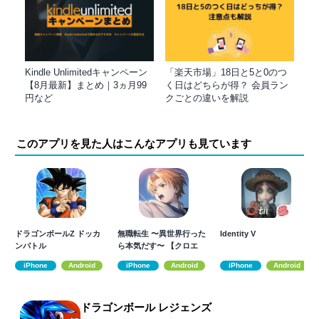
Kindle Unlimitedキャンペーン
「楽天市場」18日と5と0のつ
【8月最新】まとめ｜3ヵ月99
く日はどちらが得？ 会員ラン
円など
クごとの違いを解説
このアプリを見た人はこんなアプリも見ています
ドラゴンボールZ ドッカ
無職転生 〜異世界行った
Identity V
ンバトル
ら本気だす〜 【クロエ
コ】
iPhone
Android
iPhone
Android
iPhone
Android
ドラゴンボール レジェンズ