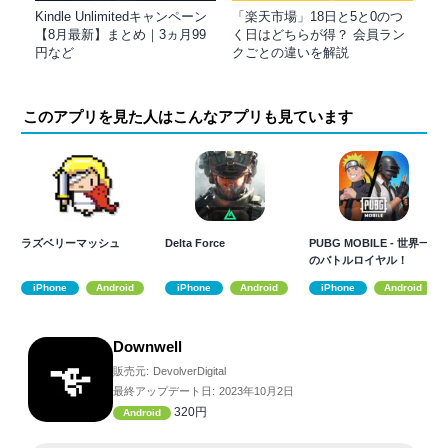
Kindle Unlimitedキャンペーン
「楽天市場」18日と5と0のつ
【8月最新】まとめ｜3ヵ月99
く日はどちらが得？ 会員ラン
円など
クごとの違いを解説
このアプリを見た人はこんなアプリも見ています
ラズベリーマッシュ
Delta Force
PUBG MOBILE - 世界一
のバトルロイヤル！
iPhone
Android
iPhone
Android
iPhone
Android
Downwell
販売元:
DevolverDigital
最終アップデート日:
2023年10月2日
320円
Android