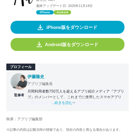
最終アップデート日:
2025年11月14日
iPhone
Android
iPhone版をダウンロード
Android版をダウンロード
プロフィール
伊藤隆史
アプリブ編集長
月間利用者数750万人を超えるアプリ紹介メディア『アプリ
監修者
ブ』のメンバーとして、これまでに使用したスマホアプリ
の数は25,000以上。アプリの知見を活かし、テレビ・
...続きを読む
Web・ラジオなどのメディアに出演。
【メディア出演歴】日本テレビ『午前0時の森』（人生効率
執筆：アプリブ編集部
化アプリの紹介）、TBS『サタプラ』（スマホライフが変
わる神アプリの紹介）、J-WAVE『STEP ONE』（今話題の
※記事の内容は記載当時の情報であり、現在の内容と異なる場合があります。
スマホアプリ）他