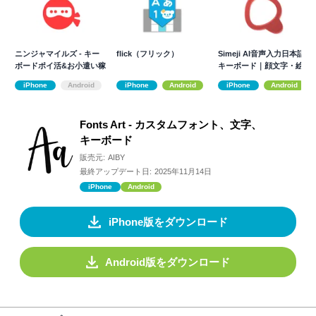
ニンジャマイルズ - キー
flick（フリック）
Simeji AI音声入力日本語
ボードポイ活&お小遣い稼
キーボード｜顔文字・絵
ぎアプリ
文字
iPhone
Android
iPhone
Android
iPhone
Android
Fonts Art - カスタムフォント、文字、
キーボード
販売元:
AIBY
最終アップデート日:
2025年11月14日
iPhone
Android
iPhone版をダウンロード
Android版をダウンロード