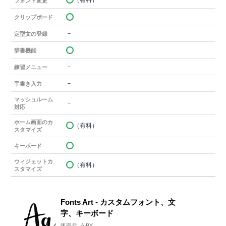
（有料）
フォント変更
クリップボード
－
定型文の登録
辞書機能
－
練習メニュー
－
手書き入力
マッシュルーム
－
対応
ホーム画面のカ
（有料）
スタマイズ
キーボード
ウィジェットカ
（有料）
スタマイズ
Fonts Art - カスタムフォント、文
字、キーボード
販売元:
AIBY