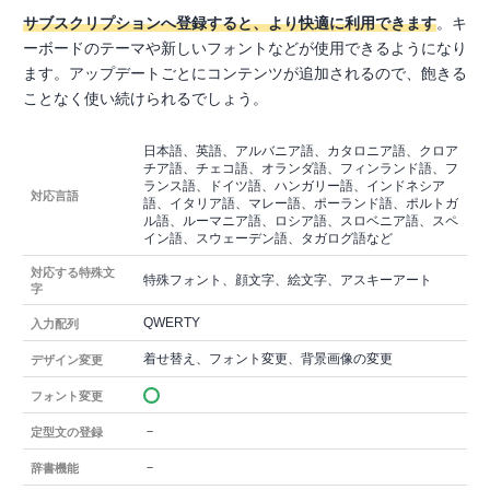
サブスクリプションへ登録すると、より快適に利用できます
。キ
ーボードのテーマや新しいフォントなどが使用できるようになり
ます。アップデートごとにコンテンツが追加されるので、飽きる
ことなく使い続けられるでしょう。
日本語、英語、アルバニア語、カタロニア語、クロア
チア語、チェコ語、オランダ語、フィンランド語、フ
ランス語、ドイツ語、ハンガリー語、インドネシア
対応言語
語、イタリア語、マレー語、ポーランド語、ポルトガ
ル語、ルーマニア語、ロシア語、スロベニア語、スペ
イン語、スウェーデン語、タガログ語など
対応する特殊文
特殊フォント、顔文字、絵文字、アスキーアート
字
QWERTY
入力配列
着せ替え、フォント変更、背景画像の変更
デザイン変更
フォント変更
－
定型文の登録
－
辞書機能