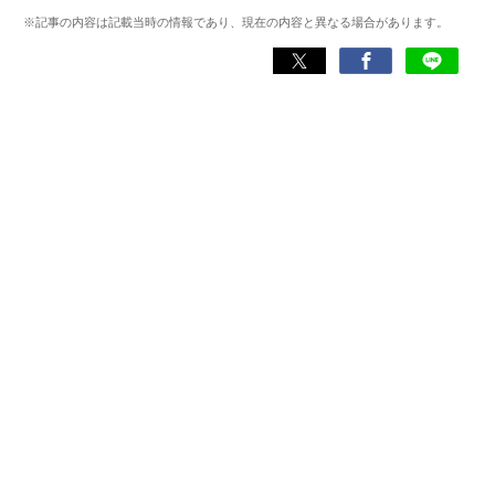
わる神アプリの紹介）、J-WAVE『STEP ONE』（今話題の
※記事の内容は記載当時の情報であり、現在の内容と異なる場合があります。
スマホアプリ）他
Wikipedia
X(旧：Twitter）