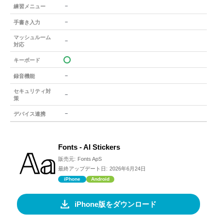
－
練習メニュー
－
手書き入力
マッシュルーム
－
対応
キーボード
－
録音機能
セキュリティ対
－
策
－
デバイス連携
Fonts - AI Stickers
販売元:
Fonts ApS
最終アップデート日:
2026年6月24日
iPhone
Android
iPhone版をダウンロード