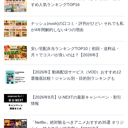
すめ人気ランキングTOP16
ナッシュ(nosh)の口コミ・評判がひどい それでも私
が4年間解約しない4つの理由
安い宅配弁当ランキングTOP10｜初回・送料込・
月々でコスパが良いのは？【2026年】
【2026年】動画配信サービス（VOD）おすすめ12
選徹底比較！ジャンル別・目的別ランキングも
【2026年8月】U-NEXTの最新キャンペーン・割引
情報
「Netflix」絶対観るべきアニメおすすめ35選 オリジ