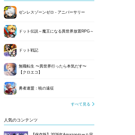
ゼンレスゾーンゼロ - アニバーサリー
ドット伝説～魔王になる異世界放置RPG～
ドット戦記
無職転生 〜異世界行ったら本気だす〜
【クロエコ】
勇者連盟：暁の遠征
すべて見る
人気のコンテンツ
【保存版】2026年Amazonセール完