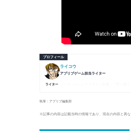
プロフィール
ライコウ
アプリブゲーム担当ライター
ライター
バンタンゲームアカデミー
出身。「広く深く
プレイ済みタイトルは2,000本を超えてお
ームの深い理解を持つ。現在はゲームを遊び
執筆：アプリブ編集部
複数のゲームメディアの立ち上げや運営に携
や専門知識の深さは業界内でも高く評価され
※記事の内容は記載当時の情報であり、現在の内容と異な