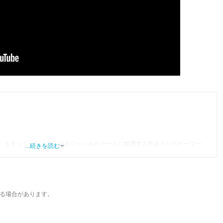
」をモットーに、あらゆるジャンルのゲームに精通する筋金入りのゲーマー。
...続きを読む
り、アプリゲームだけでも1,000本以上。ゲーム開発者を目指した経験もあり、ゲ
尽くして面白さを引き出し、人々に伝えるためゲームライターへと転向。
わるほか、ゲーム公式から名指しで攻略記事依頼を受けるなど、執筆の正確性
ている。現在は、アプリブでゲーム関連のコンテンツを豊富に執筆中。
る場合があります。