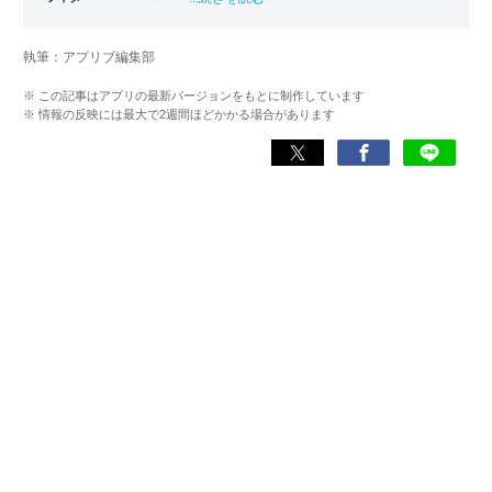
ざかる。勉強系アプリ担当となったことから、アプリでの
英語学習を再開。英語が苦手な人や勉強が続かない人に寄
執筆：アプリブ編集部
り添える記事を目指している。
※ この記事はアプリの最新バージョンをもとに制作しています
※ 情報の反映には最大で2週間ほどかかる場合があります