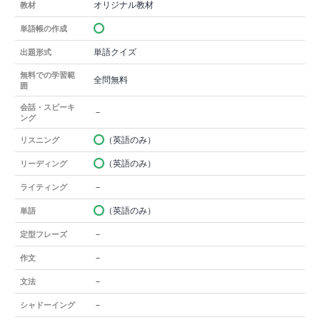
オリジナル教材
教材
単語帳の作成
単語クイズ
出題形式
無料での学習範
全問無料
囲
会話・スピーキ
－
ング
（英語のみ）
リスニング
（英語のみ）
リーディング
－
ライティング
（英語のみ）
単語
－
定型フレーズ
－
作文
－
文法
－
シャドーイング