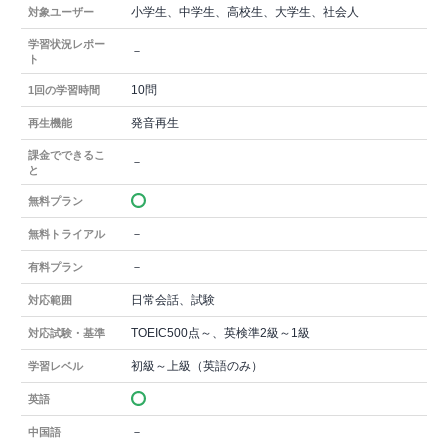
小学生、中学生、高校生、大学生、社会人
対象ユーザー
学習状況レポー
－
ト
10問
1回の学習時間
発音再生
再生機能
課金でできるこ
－
と
無料プラン
－
無料トライアル
－
有料プラン
日常会話、試験
対応範囲
TOEIC500点～、英検準2級～1級
対応試験・基準
初級～上級（英語のみ）
学習レベル
英語
－
中国語