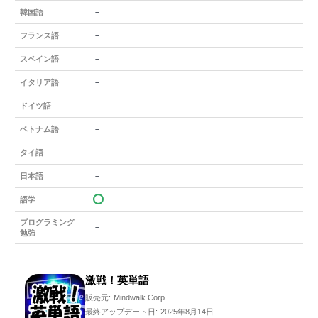
－
韓国語
－
フランス語
－
スペイン語
－
イタリア語
－
ドイツ語
－
ベトナム語
－
タイ語
－
日本語
語学
プログラミング
－
勉強
激戦！英単語
販売元:
Mindwalk Corp.
最終アップデート日:
2025年8月14日