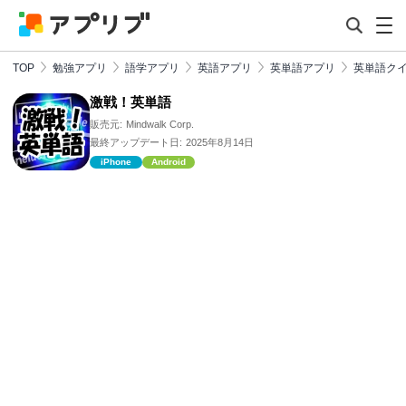
TOP
勉強アプリ
語学アプリ
英語アプリ
英単語アプリ
英単語ク
激戦！英単語
販売元:
Mindwalk Corp.
最終アップデート日:
2025年8月14日
iPhone
Android