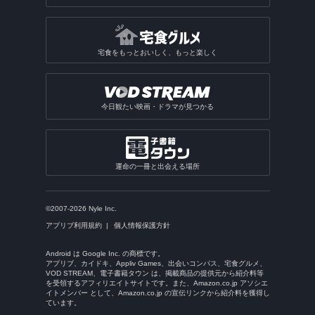
宅食をもっとおいしく、もっと楽しく
今日観たい映画・ドラマが見つかる
運命の一冊と出会える場所
©2007-2026 Nyle Inc.
アプリブ利用規約
個人情報保護方針
Android は Google Inc. の商標です。
アプリブ、カイドキ、Appliv Games、出会いコンパス、宅食グルメ、
VOD STREAM、電子書籍タウン は、掲載商品の提供元から紹介料等
を受領するアフィリエイトサイトです。また、Amazon.co.jp アソシエ
イトメンバー として、Amazon.co.jp の宣伝リンクから紹介料を獲得し
ています。