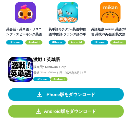
英会話・英単語・リスニ
英単語モチタン-英語/韓国
英語勉強 mikan 英語の学
ング・スピーキング英語
語/中国語/フランス語の単
習 英検®/英会話/英文法
アプリ-Epop
語ゲーム
iPhone
Android
iPhone
Android
iPhone
Android
激戦！英単語
販売元:
Mindwalk Corp.
最終アップデート日:
2025年8月14日
iPhone
Android
iPhone版をダウンロード
Android版をダウンロード