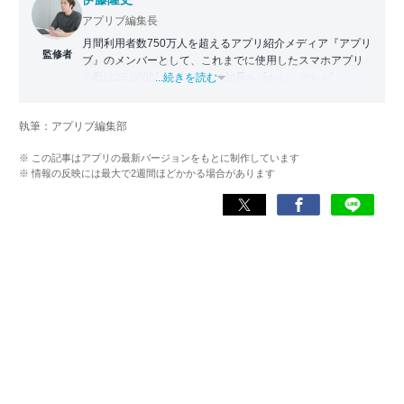
アプリブ編集長
月間利用者数750万人を超えるアプリ紹介メディア『アプリ
監修者
ブ』のメンバーとして、これまでに使用したスマホアプリ
の数は25,000以上。アプリの知見を活かし、テレビ・
...続きを読む
Web・ラジオなどのメディアに出演。
【メディア出演歴】日本テレビ『午前0時の森』（人生効率
執筆：アプリブ編集部
化アプリの紹介）、TBS『サタプラ』（スマホライフが変
わる神アプリの紹介）、J-WAVE『STEP ONE』（今話題の
※ この記事はアプリの最新バージョンをもとに制作しています
スマホアプリ）他
※ 情報の反映には最大で2週間ほどかかる場合があります
Wikipedia
X(旧：Twitter）