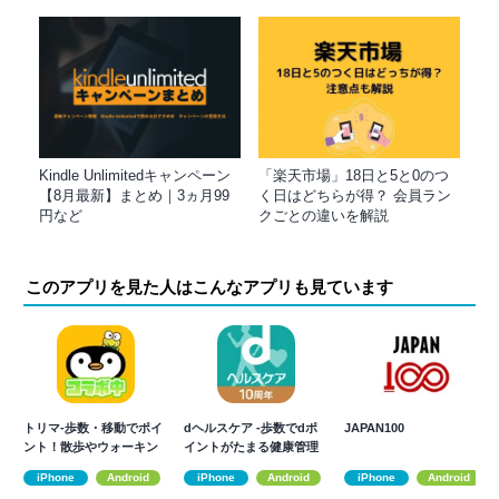
Kindle Unlimitedキャンペーン
「楽天市場」18日と5と0のつ
【8月最新】まとめ｜3ヵ月99
く日はどちらが得？ 会員ラン
円など
クごとの違いを解説
このアプリを見た人はこんなアプリも見ています
トリマ-歩数・移動でポイ
dヘルスケア -歩数でdポ
JAPAN100
ント！散歩やウォーキン
イントがたまる健康管理
グ、歩いて稼ぐ
アプリ-
iPhone
Android
iPhone
Android
iPhone
Android