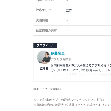
－
知識・コラム
世界
対応エリア
－
火山情報
－
位置情報の共有
プロフィール
伊藤隆史
アプリブ編集長
月間利用者数750万人を超えるアプリ紹介
監修者
は25,000以上。アプリの知見を活かし、テ
【メディア出演歴】日本テレビ『午前0時の
アプリの紹介）、J-WAVE『STEP ONE
Wikipedia
執筆：アプリブ編集部
X(旧：Twitter）
※ この記事はアプリの最新バージョンをもとに制作して
※ 情報の反映には最大で2週間ほどかかる場合があります