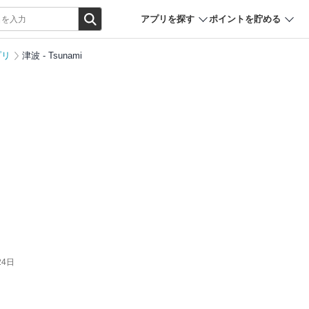
アプリを探す
ポイントを貯める
プリ
津波 - Tsunami
24日