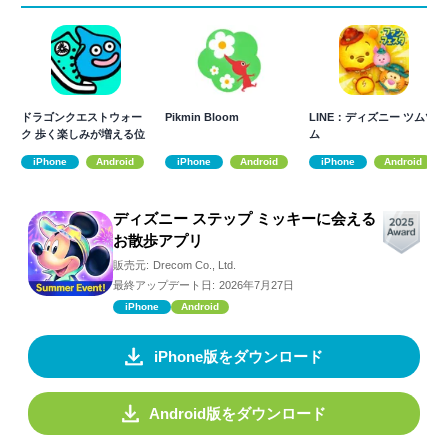
ドラゴンクエストウォー
Pikmin Bloom
LINE：ディズニー ツムツ
ク 歩く楽しみが増える位
ム
置情報ゲーム
iPhone
Android
iPhone
Android
iPhone
Android
ディズニー ステップ ミッキーに会える
お散歩アプリ
販売元:
Drecom Co., Ltd.
最終アップデート日:
2026年7月27日
iPhone
Android
iPhone版をダウンロード
Android版をダウンロード