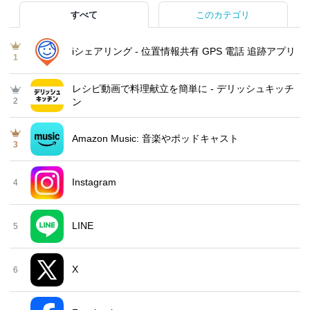
すべて
このカテゴリ
iシェアリング - 位置情報共有 GPS 電話 追跡アプリ
1
レシピ動画で料理献立を簡単‪に - デリッシュキッチ
2
ン
Amazon Music: 音楽やポッドキャスト
3
Instagram
4
LINE
5
X
6