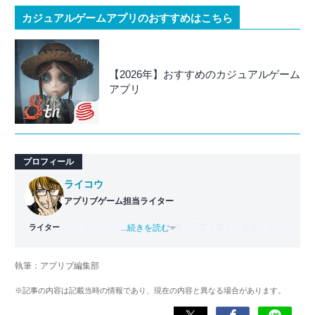
カジュアルゲームアプリのおすすめはこちら
【2026年】おすすめのカジュアルゲーム
アプリ
プロフィール
ライコウ
アプリブゲーム担当ライター
ライター
バンタンゲームアカデミー
...続きを読む
出身。「広く深く」をモットー
に、あらゆるジャンルのゲームに精通する筋金入りのゲー
マー。プレイ済みタイトルは2,000本を超えており、アプリ
執筆：アプリブ編集部
ゲームだけでも1,000本以上。ゲーム開発者を目指した経験
もあり、ゲームの深い理解を持つ。現在はゲームを遊び尽
※記事の内容は記載当時の情報であり、現在の内容と異なる場合があります。
くして面白さを引き出し、人々に伝えるためゲームライタ
ーへと転向。