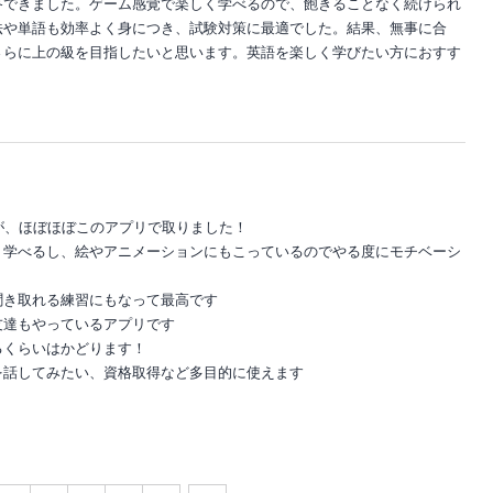
答できました。ゲーム感覚で楽しく学べるので、飽きることなく続けられ
法や単語も効率よく身につき、試験対策に最適でした。結果、無事に合
さらに上の級を目指したいと思います。英語を楽しく学びたい方におすす
が、ほぼほぼこのアプリで取りました！
く学べるし、絵やアニメーションにもこっているのでやる度にモチベーシ
聞き取れる練習にもなって最高です
友達もやっているアプリです
るくらいはかどります！
を話してみたい、資格取得など多目的に使えます