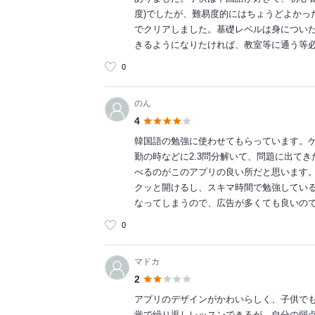
度)でしたが、難易度的にはちょうどよかっ
でクリアしました。基礎レベルは身につい
きるようになりたければ、教室等に通う等
0
のん
4
韓国語の勉強に使わせてもらっています。
勤の時などに2.3問分解いて、問題に出て
べるのがこのアプリの良い所だと思います
クッと開けるし、スキマ時間で勉強してい
なってしまうので、広告が多くても良いの
0
マドカ
2
アプリのデザインがかわいらしく、子供で
覚で繰り返しレッスンできるが、自分の弱