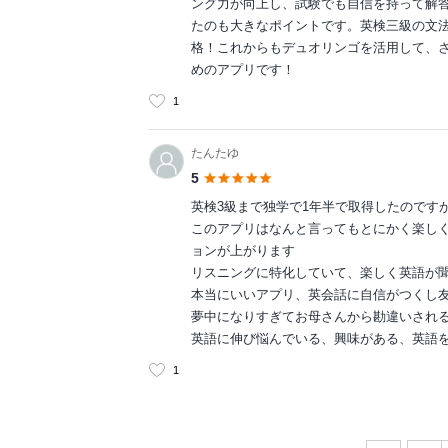
ング力が向上し、試験でも自信を持って解
たのも大きなポイントです。英検三級の文
格！これからもデュオリンゴを活用して、
めのアプリです！
1
たんたゆ
5
英検3級まで独学で1年半で取得したのです
このアプリはなんと言ってもとにかく楽し
ョンが上がります
リスニングに特化していて、楽しく英語が
本当にいいアプリ、英会話に自信がつくし
夢中になりすぎてお母さんから勘違いされ
英語に伸び悩んでいる、興味がある、英語
1