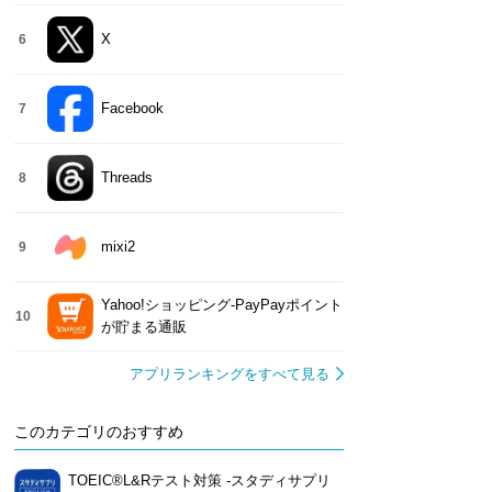
X
6
Facebook
7
Threads
8
mixi2
9
Yahoo!ショッピング-PayPayポイント
10
が貯まる通販
アプリランキングをすべて見る
このカテゴリのおすすめ
TOEIC®L&Rテスト対策 -スタディサプリ