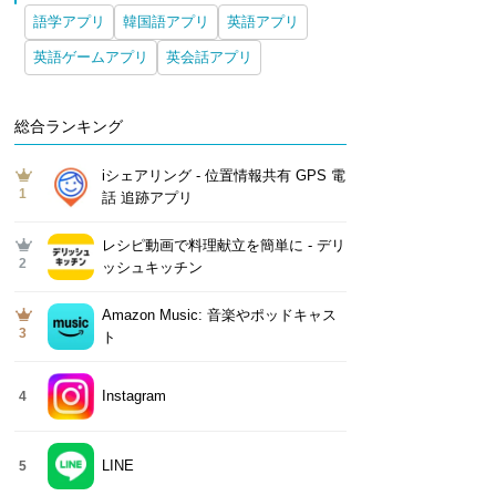
語学アプリ
韓国語アプリ
英語アプリ
英語ゲームアプリ
英会話アプリ
総合ランキング
iシェアリング - 位置情報共有 GPS 電
1
話 追跡アプリ
レシピ動画で料理献立を簡単‪に - デリ
2
ッシュキッチン
Amazon Music: 音楽やポッドキャス
3
ト
Instagram
4
LINE
5