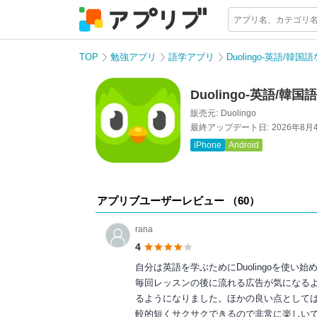
TOP
勉強アプリ
語学アプリ
Duolingo-英語/
Duolingo-英語
販売元:
Duolingo
最終アップデート日:
2026年8月
iPhone
Android
アプリブユーザーレビュー （
60
）
rana
4
自分は英語を学ぶためにDuolingoを使
毎回レッスンの後に流れる広告が気になる
るようになりました。ほかの良い点として
較的短くサクサクできるので非常に楽しい