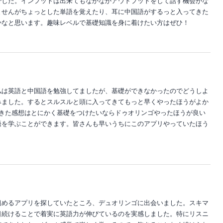
でした。インプットは出来てもなかなかアウトプットをして話す機会がな
ませんがちょっとした単語を覚えたり、耳に中国語がするっと入ってきた
かなと思います。趣味レベルで基礎知識を身に着けたい方はぜひ！
私は英語と中国語を勉強してましたが、基礎ができなかったのでどうしよ
みました。するとスルスルと頭に入ってきてもっと早くやったほうがよか
てきた感想はとにかく基礎をつけたいならドゥオリンゴやったほうが良い
語を学ぶことができます。皆さんも早いうちにこのアプリやっていたほう
組めるアプリを探していたところ、デュオリンゴに出会いました。スキマ
日続けることで着実に英語力が伸びているのを実感しました。特にリスニ