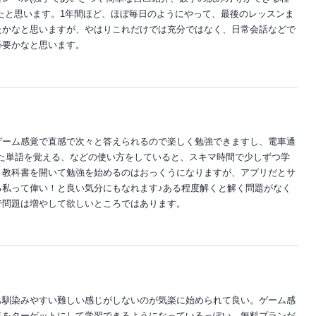
たと思います。1年間ほど、ほぼ毎日のようにやって、最後のレッスンま
たかなと思いますが、やはりこれだけでは充分ではなく、日常会話などで
必要かなと思います。
ゲーム感覚で直感で次々と答えられるので楽しく勉強できますし、電車通
きた単語を覚える、などの使い方をしていると、スキマ時間で少しずつ学
。教科書を開いて勉強を始めるのはおっくうになりますが、アプリだとサ
る私って偉い！と良い気分にもなれます♪ある程度解くと解く問題がなく
で問題は増やして欲しいところではあります。
も馴染みやすい難しい感じがしないのが気楽に始められて良い。ゲーム感
点をターゲットにして学習できるようになっているっぽい。無料プランだ