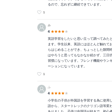
るので、忘れずに継続できています。
1
み
4
英語学習をしたいと思い立って調べてみた
ます。学生以来、英語にはほとんど触れて
らはじめることができ、ちょっとした隙間
はやろうと思ってもなかなか続かず、三日
習慣になっています。フレンド機能やラン
ーションになっています。
1
ふ
4
小学生の子供が外国語を学習する為に使用
語から、スタートレックのクリゴン語等変
ありました。子供は中国語が好きで、初心者