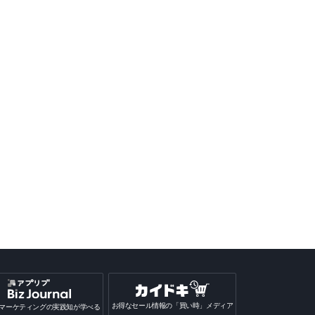
alou - 英語/韓国語など
AI英会話スピークバディ-
モチスピ-AI英会話/英語/
新日常
リスニングや単語の練
スピーキング/リスニング
韓国語/中国語/フランス語/
サプリ
もこれ一つ
発音
iPhone
Android
iPhone
Android
iPhone
Android
iPh
お得なセール情報の「買い時」メディア
マーケティングの実践知が学べる