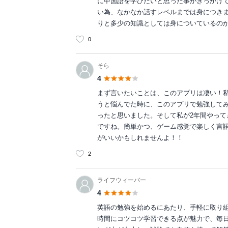
に中国語を学びたいと思った事がきっかけ
い為、なかなか話すレベルまでは身につき
りと多少の知識としては身についているの
0
そら
4
まず言いたいことは、このアプリは凄い！
うと悩んでた時に、このアプリで勉強して
ったと思いました。そして私が2年間やっ
ですね。簡単かつ、ゲーム感覚で楽しく言
がいいかもしれませんよ！！
2
ライフウィーバー
4
英語の勉強を始めるにあたり、手軽に取り
時間にコツコツ学習できる点が魅力で、毎