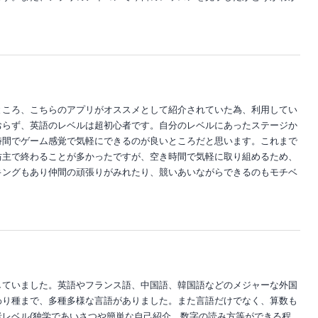
ところ、こちらのアプリがオススメとして紹介されていた為、利用してい
おらず、英語のレベルは超初心者です。自分のレベルにあったステージか
時間でゲーム感覚で気軽にできるのが良いところだと思います。これまで
坊主で終わることが多かったですが、空き時間で気軽に取り組めるため、
キングもあり仲間の頑張りがみれたり、競いあいながらできるのもモチベ
していました。英語やフランス語、中国語、韓国語などのメジャーな外国
わり種まで、多種多様な言語がありました。また言語だけでなく、算数も
レベル(独学であいさつや簡単な自己紹介、数字の読み方等ができる程