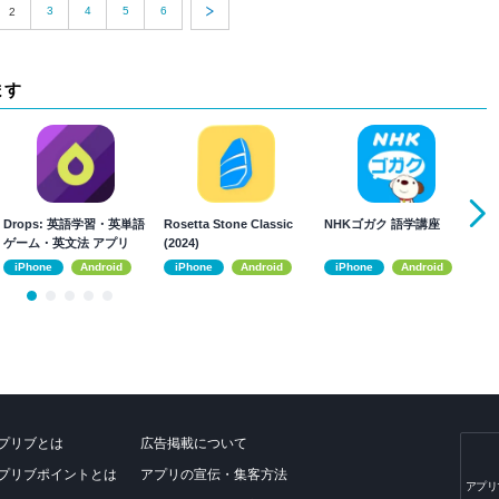
3
4
5
6
2
ます
Drops: 英語学習・英単語
Rosetta Stone Classic
NHKゴガク 語学講座
F
ゲーム・英文法 アプリ
(2024)
の
習
iPhone
Android
iPhone
Android
iPhone
Android
プリブとは
広告掲載について
プリブポイントとは
アプリの宣伝・集客方法
アプリ