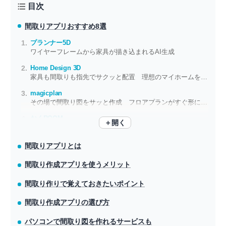
目次
間取りアプリ
おすすめ8選
プランナー5D
ワイヤーフレームから家具が描き込まれるAI生成
Home Design 3D
家具も間取りも指先でサクッと配置 理想のマイホームを3Dで形にしよう
magicplan
その場で間取り図をサッと作成 フロアプランがすぐ形になる
おくROOM
＋開く
お部屋づくりをもっと楽しく 家具もコーデもワンタップ
間取りアプリとは
間取り作成アプリを使うメリット
間取り作りで覚えておきたいポイント
間取り作成アプリの選び方
パソコンで間取り図を作れるサービスも