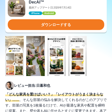
DecAI™
最終アップデート日:2026年7月14日
iPhone
Android
ダウンロードする
レビュー担当:日暮和也
「どんな家具を置けばいい？」「レイアウトがうまく決まらな
い」……
。そんな部屋の悩みを解決してくれるのがこのアプリで
す。部屋の写真を1枚撮るだけで、AIが最適な家具や配置を瞬時
に提案。また、壁や床もAIに任せるとすぐに変更できます。本ア