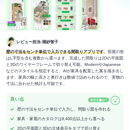
レビュー担当:堀紗智子
壁の寸法をセンチ単位で入力できる間取りアプリです
。部屋の形
はL字型を含む複数から選べます。完成した間取りは2Dの平面図
と3Dのワイヤーフレームで切り替え可能。ModernやJapanese
などのスタイルを指定すると、AIが家具を配置した案を描き出し
ます。家具の幅と高さと奥行きは数値で詰められるので、実物の
寸法に合わせた検討も可能です。
良い点
壁の寸法をセンチ単位で入力し、間取り図を作れる
家具・家電のカタログは8,400点以上から選べる
2Dの平面図と3Dの立体表示をタブで切り替え