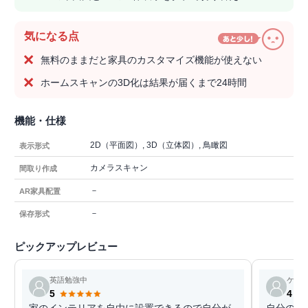
気になる点
無料のままだと家具のカスタマイズ機能が使えない
ホームスキャンの3D化は結果が届くまで24時間
機能・仕様
2D（平面図）, 3D（立体図）, 鳥瞰図
表示形式
カメラスキャン
間取り作成
－
AR家具配置
－
保存形式
ピックアップレビュー
英語勉強中
ケン
5
4
家のインテリアを自由に設置できるので自分が
自分のし