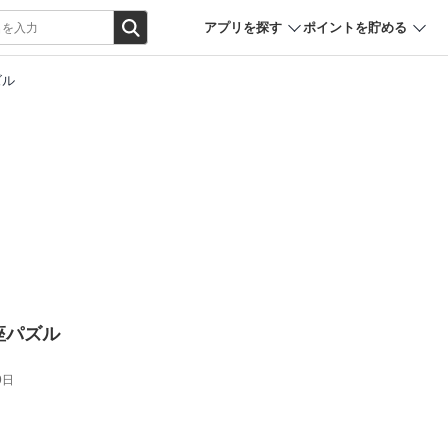
アプリを探す
ポイントを貯める
ズル
座パズル
9日