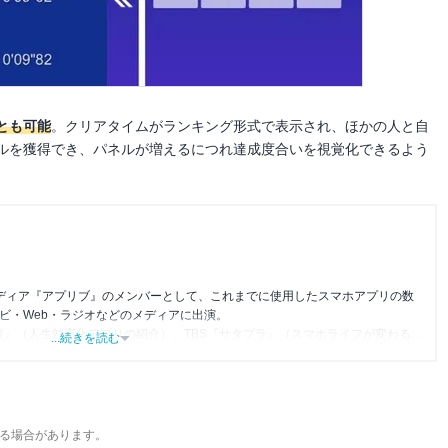
とも可能
。クリアタイムがランキング形式で表示され、ほかの人と自
ルを獲得でき、パネルが増えるにつれ達成度合いを視覚化できるよう
メディア『アプリブ』のメンバーとして、これまでに使用したスマホアプリの数
レビ・Web・ラジオなどのメディアに出演。
森』（人生効率化アプリの紹介）、TBS『サタプラ』（スマホライフが変わる神
...続きを読む
』（今話題のスマホアプリ）他
る場合があります。