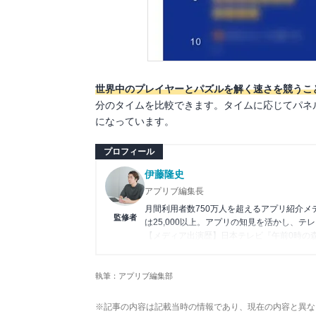
世界中のプレイヤーとパズルを解く速さを競うこ
分のタイムを比較できます。タイムに応じてパネ
になっています。
プロフィール
伊藤隆史
アプリブ編集長
月間利用者数750万人を超えるアプリ紹介
監修者
は25,000以上。アプリの知見を活かし、テ
【メディア出演歴】日本テレビ『午前0時の
アプリの紹介）、J-WAVE『STEP ONE
Wikipedia
執筆：アプリブ編集部
X(旧：Twitter）
※記事の内容は記載当時の情報であり、現在の内容と異な