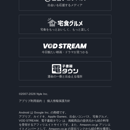
出会いを応援するメディア
宅食をもっとおいしく、もっと楽しく
今日観たい映画・ドラマが見つかる
運命の一冊と出会える場所
©2007-2026 Nyle Inc.
アプリブ利用規約
個人情報保護方針
Android は Google Inc. の商標です。
アプリブ、カイドキ、Appliv Games、出会いコンパス、宅食グルメ、
VOD STREAM、電子書籍タウン は、掲載商品の提供元から紹介料等
を受領するアフィリエイトサイトです。また、Amazon.co.jp アソシエ
イトメンバー として、Amazon.co.jp の宣伝リンクから紹介料を獲得し