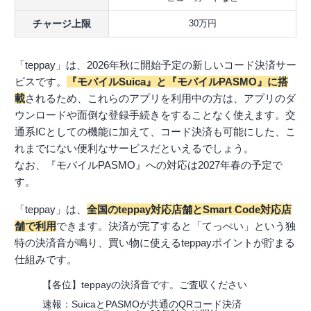
チャージ上限
30万円
「teppay」は、2026年秋に開始予定の新しいコード決済サー
ビスです。
『モバイルSuica』と『モバイルPASMO』に搭
載
されるため、これらのアプリを利用中の方は、アプリのダ
ウンロードや面倒な登録手続きをすることなく使えます。交
通系ICとしての機能に加えて、コード決済も可能にした、こ
れまでにない便利なサービスだといえるでしょう。
なお、『モバイルPASMO』への対応は2027年春の予定で
す。
「teppay」は、
全国のteppay対応店舗とSmart Code対応店
舗で利用
できます。決済が完了すると「てっぺい」という独
特の決済音が鳴り、買い物に使えるteppayポイントが貯まる
仕組みです。
【各位】teppayの決済音です。ご査収ください
速報：SuicaとPASMOが共通のQRコード決済