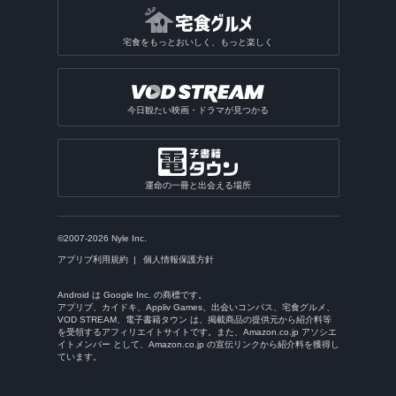
宅食をもっとおいしく、もっと楽しく
今日観たい映画・ドラマが見つかる
運命の一冊と出会える場所
©2007-2026 Nyle Inc.
アプリブ利用規約
個人情報保護方針
Android は Google Inc. の商標です。
アプリブ、カイドキ、Appliv Games、出会いコンパス、宅食グルメ、
VOD STREAM、電子書籍タウン は、掲載商品の提供元から紹介料等
を受領するアフィリエイトサイトです。また、Amazon.co.jp アソシエ
イトメンバー として、Amazon.co.jp の宣伝リンクから紹介料を獲得し
ています。