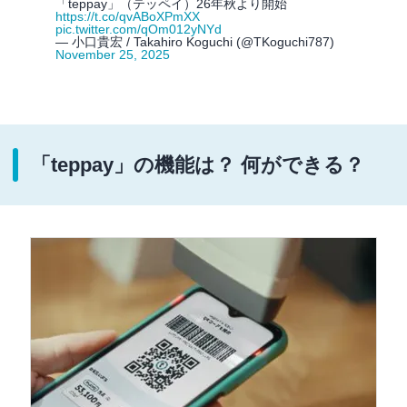
「teppay」（テッペイ）26年秋より開始
https://t.co/qvABoXPmXX
pic.twitter.com/qOm012yNYd
— 小口貴宏 / Takahiro Koguchi (@TKoguchi787)
November 25, 2025
「teppay」の機能は？ 何ができる？