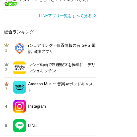
LINEアプリ一覧をすべて見る
総合ランキング
iシェアリング - 位置情報共有 GPS 電
1
話 追跡アプリ
レシピ動画で料理献立を簡単‪に - デリ
2
ッシュキッチン
Amazon Music: 音楽やポッドキャス
3
ト
Instagram
4
LINE
5