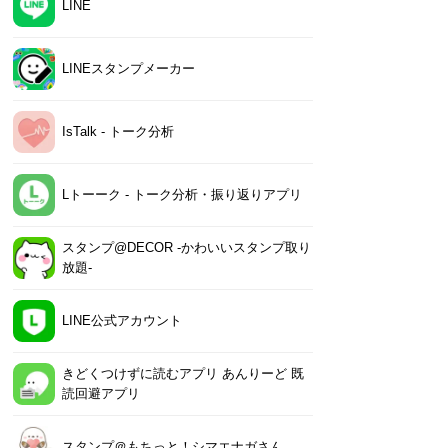
LINE
LINEスタンプメーカー
IsTalk - トーク分析
Lトーーク - トーク分析・振り返りアプリ
スタンプ@DECOR -かわいいスタンプ取り
放題-
LINE公式アカウント
きどくつけずに読むアプリ あんりーど 既
読回避アプリ
スタンプ＠もちっと！シマエナガさん。