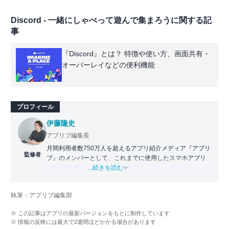
Discord - 一緒にしゃべって遊んで集まろうに関する記
事
『Discord』とは？ 特徴や使い方、画面共有・
オーバーレイなどの便利機能
プロフィール
伊藤隆史
アプリブ編集長
月間利用者数750万人を超えるアプリ紹介メディア『アプリ
監修者
ブ』のメンバーとして、これまでに使用したスマホアプリ
の数は25,000以上。アプリの知見を活かし、テレビ・
...続きを読む
Web・ラジオなどのメディアに出演。
【メディア出演歴】日本テレビ『午前0時の森』（人生効率
執筆：アプリブ編集部
化アプリの紹介）、TBS『サタプラ』（スマホライフが変
わる神アプリの紹介）、J-WAVE『STEP ONE』（今話題の
※ この記事はアプリの最新バージョンをもとに制作しています
スマホアプリ）他
※ 情報の反映には最大で2週間ほどかかる場合があります