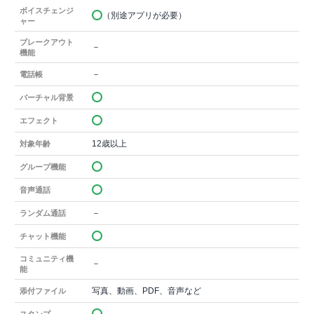
ボイスチェンジ
（別途アプリが必要）
ャー
ブレークアウト
－
機能
－
電話帳
バーチャル背景
エフェクト
12歳以上
対象年齢
グループ機能
音声通話
－
ランダム通話
チャット機能
コミュニティ機
－
能
写真、動画、PDF、音声など
添付ファイル