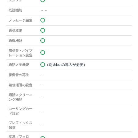
スタンプ
－－
既読機能
メッセージ編集
送信取消
通報機能
着信音・バイブ
レーション設定
（別途botの導入が必要）
通話メモ機能
－
保留音の再生
－
着信拒否の設定
通話スクリーニ
－
ング機能
コーリングカー
－
ド設定
プレフィックス
－
発信
友達（フォロ