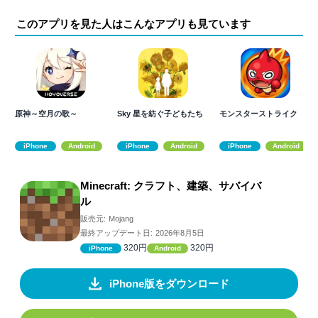
このアプリを見た人はこんなアプリも見ています
原神～空月の歌～
Sky 星を紡ぐ子どもたち
モンスターストライク
iPhone
Android
iPhone
Android
iPhone
Android
Minecraft: クラフト、建築、サバイバ
ル
販売元:
Mojang
最終アップデート日:
2026年8月5日
320円
320円
iPhone
Android
iPhone版をダウンロード