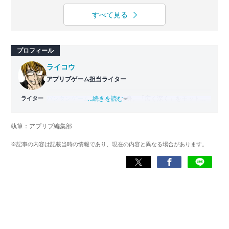
すべて見る
プロフィール
ライコウ
アプリブゲーム担当ライター
ライター
バンタンゲームアカデミー
...続きを読む
出身。「広く深く」をモットー
に、あらゆるジャンルのゲームに精通する筋金入りのゲー
マー。プレイ済みタイトルは2,000本を超えており、アプリ
執筆：アプリブ編集部
ゲームだけでも1,000本以上。ゲーム開発者を目指した経験
もあり、ゲームの深い理解を持つ。現在はゲームを遊び尽
※記事の内容は記載当時の情報であり、現在の内容と異なる場合があります。
くして面白さを引き出し、人々に伝えるためゲームライタ
ーへと転向。
複数のゲームメディアの立ち上げや運営に携わるほか、ゲ
ーム公式から名指しで攻略記事依頼を受けるなど、執筆の
正確性や専門知識の深さは業界内でも高く評価されてい
る。現在は、アプリブでゲーム関連のコンテンツを豊富に
執筆中。