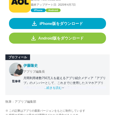
最終アップデート日:
2025年4月7日
iPhone
Android
iPhone版をダウンロード
Android版をダウンロード
プロフィール
伊藤隆史
アプリブ編集長
月間利用者数750万人を超えるアプリ紹介メディア『アプリ
監修者
ブ』のメンバーとして、これまでに使用したスマホアプリ
の数は25,000以上。アプリの知見を活かし、テレビ・
...続きを読む
Web・ラジオなどのメディアに出演。
【メディア出演歴】日本テレビ『午前0時の森』（人生効率
執筆：アプリブ編集部
化アプリの紹介）、TBS『サタプラ』（スマホライフが変
わる神アプリの紹介）、J-WAVE『STEP ONE』（今話題の
※ この記事はアプリの最新バージョンをもとに制作しています
スマホアプリ）他
※ 情報の反映には最大で2週間ほどかかる場合があります