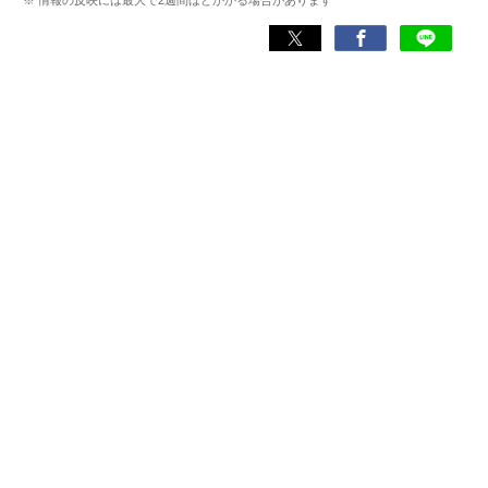
Wikipedia
X(旧：Twitter）