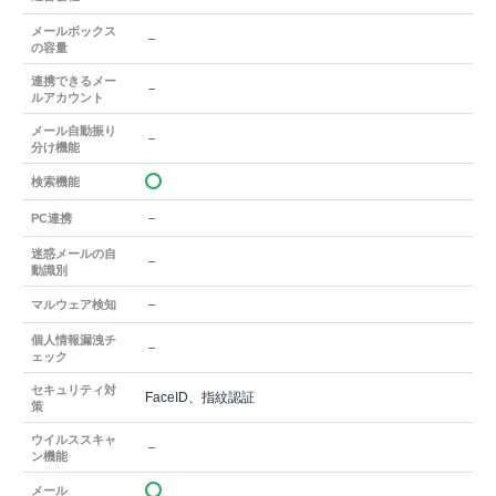
メールボックス
－
の容量
連携できるメー
－
ルアカウント
メール自動振り
－
分け機能
検索機能
－
PC連携
迷惑メールの自
－
動識別
－
マルウェア検知
個人情報漏洩チ
－
ェック
セキュリティ対
FaceID、指紋認証
策
ウイルススキャ
－
ン機能
メール