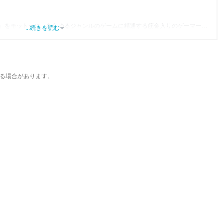
」をモットーに、あらゆるジャンルのゲームに精通する筋金入りのゲーマー。
...続きを読む
り、アプリゲームだけでも1,000本以上。ゲーム開発者を目指した経験もあり、ゲ
尽くして面白さを引き出し、人々に伝えるためゲームライターへと転向。
わるほか、ゲーム公式から名指しで攻略記事依頼を受けるなど、執筆の正確性
ている。現在は、アプリブでゲーム関連のコンテンツを豊富に執筆中。
る場合があります。