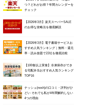
つ？どれがお得？年間カレンダーを
チェック
【2026年3月】楽天スーパーSALE
のお得な攻略法を徹底解説
【2026年3月】電子書籍サービスお
すすめ人気ランキング｜無料・還元
率・読み放題で22社を徹底比較
【100食以上実食】冷凍保存ができ
る宅配弁当おすすめ人気ランキング
TOP16
ナッシュ(nosh)の口コミ・評判がひ
どい それでも私が4年間解約しない
4つの理由