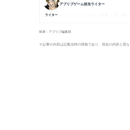
アプリブゲーム担当ライター
ライター
バンタンゲームアカデミー
出身。「広く深く
プレイ済みタイトルは2,000本を超えてお
ームの深い理解を持つ。現在はゲームを遊び
執筆：アプリブ編集部
複数のゲームメディアの立ち上げや運営に携
や専門知識の深さは業界内でも高く評価され
※記事の内容は記載当時の情報であり、現在の内容と異な