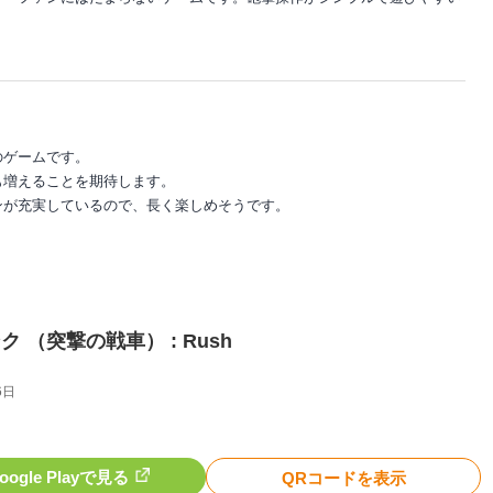
のゲームです。
も増えることを期待します。
ンが充実しているので、長く楽しめそうです。
 （突撃の戦車） : Rush
6日
oogle Playで見る
QRコードを表示