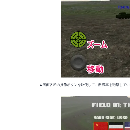
▲画面各所の操作ボタンを駆使して、敵戦車を砲撃してい