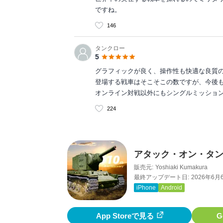
ですね。
146
タンクロー
5
グラフィックが良く、操作性も快適な良質
登場する戦車はそこそこの数ですが、今後
オンライン対戦以外にもシングルミッショ
224
アタック・オン・タンク
販売元:
Yoshiaki Kumakura
最終アップデート日:
2026年6月
iPhone
Android
App Storeで見る
G