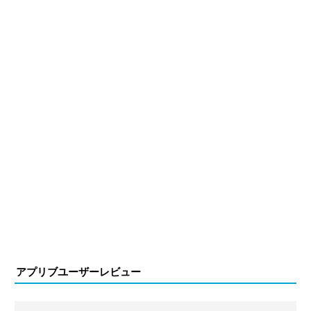
正確性や専門知識の深さは業界内でも高く評価されてい
る。現在は、アプリブでゲーム関連のコンテンツを豊富に
執筆中。
アプリブユーザーレビュー