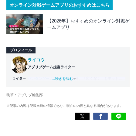
オンライン対戦ゲームアプリのおすすめはこちら
【2026年】おすすめのオンライン対戦ゲ
ームアプリ
プロフィール
ライコウ
アプリブゲーム担当ライター
ライター
バンタンゲームアカデミー
...続きを読む
出身。「広く深く」をモットー
に、あらゆるジャンルのゲームに精通する筋金入りのゲー
マー。プレイ済みタイトルは2,000本を超えており、アプリ
執筆：アプリブ編集部
ゲームだけでも1,000本以上。ゲーム開発者を目指した経験
もあり、ゲームの深い理解を持つ。現在はゲームを遊び尽
※記事の内容は記載当時の情報であり、現在の内容と異なる場合があります。
くして面白さを引き出し、人々に伝えるためゲームライタ
ーへと転向。
複数のゲームメディアの立ち上げや運営に携わるほか、ゲ
ーム公式から名指しで攻略記事依頼を受けるなど、執筆の