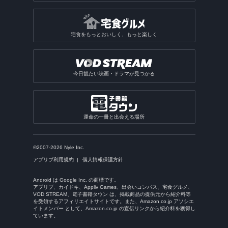
宅食をもっとおいしく、もっと楽しく
今日観たい映画・ドラマが見つかる
運命の一冊と出会える場所
©2007-2026 Nyle Inc.
アプリブ利用規約
個人情報保護方針
Android は Google Inc. の商標です。
アプリブ、カイドキ、Appliv Games、出会いコンパス、宅食グルメ、
VOD STREAM、電子書籍タウン は、掲載商品の提供元から紹介料等
を受領するアフィリエイトサイトです。また、Amazon.co.jp アソシエ
イトメンバー として、Amazon.co.jp の宣伝リンクから紹介料を獲得し
ています。