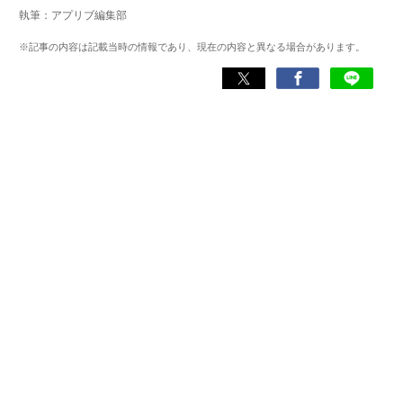
マー。プレイ済みタイトルは2,000本を超えており、アプリ
執筆：アプリブ編集部
ゲームだけでも1,000本以上。ゲーム開発者を目指した経験
もあり、ゲームの深い理解を持つ。現在はゲームを遊び尽
※記事の内容は記載当時の情報であり、現在の内容と異なる場合があります。
くして面白さを引き出し、人々に伝えるためゲームライタ
ーへと転向。
複数のゲームメディアの立ち上げや運営に携わるほか、ゲ
ーム公式から名指しで攻略記事依頼を受けるなど、執筆の
正確性や専門知識の深さは業界内でも高く評価されてい
る。現在は、アプリブでゲーム関連のコンテンツを豊富に
執筆中。