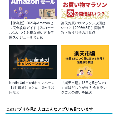
【保存版】2026年Amazonセー
楽天お買い物マラソン次回は
ル完全攻略ガイド｜次のセー
いつ？【2026年5月】開催日
ルはいつ？お得な買い方＆年
程・買う順番の注意点
間スケジュールまとめ
Kindle Unlimitedキャンペーン
「楽天市場」18日と5と0のつ
【8月最新】まとめ｜3ヵ月99
く日はどちらが得？ 会員ラン
円など
クごとの違いを解説
このアプリを見た人はこんなアプリも見ています