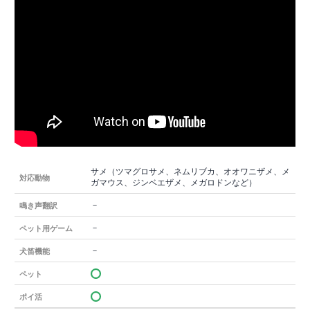
サメ（ツマグロサメ、ネムリブカ、オオワニザメ、メ
対応動物
ガマウス、ジンベエザメ、メガロドンなど）
－
鳴き声翻訳
－
ペット用ゲーム
－
犬笛機能
ペット
ポイ活