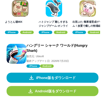
ようとん場MIX
ハトジャンプ 難しすぎる
出荷ぶた-養豚場育成ゲー
ジャンプゲーム-オンライ
ム！放置で癒しの牧場経
ン対戦
営
iPhone
Android
iPhone
Android
iPhone
Android
ハングリー シャーク ワールド(Hungry
Shark)
販売元:
Ubisoft
最終アップデート日:
2026年7月23日
iPhone
Android
iPhone版をダウンロード
Android版をダウンロード