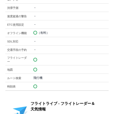
－
渋滞予測
－
速度超過の警告
－
ETC使用設定
（有料）
オフライン機能
－
SDL対応
－
交通手段の予約
フライトレーダ
ー
地図
飛行機
ルート検索
時刻表
フライトライブ - フライトレーダー＆
天気情報