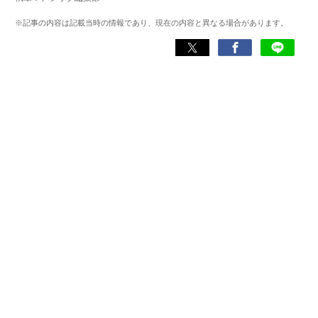
けて47都道府県を制覇。
※記事の内容は記載当時の情報であり、現在の内容と異なる場合があります。
現在はアプリブでSEOライターとして活動しており、これ
までにレビューしたアプリは900件以上。日本一周中に20
種類以上ナビアプリを利用した経験があり、イチオシはや
はり『Google マップ』。「重要な内容をシンプルにわかり
やすく伝える」がモットー。