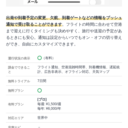
出発や到着予定の変更、欠航、到着ゲートなどの情報をプッシュ
通知で受け取ることができます
。フライトの時間に合わせて空港
まで迎えに行くタイミングも決めやすく、旅行や送迎の予定があ
るときにも安心。通知は設定からいつでもオン・オフの切り替え
ができ、自由にカスタマイズできます。
（有料）
運行状況の表示
フライト通知、空港混雑時間帯、到着機情報、遅延統
課金でできるこ
計、広告非表示、オフライン対応、天気マップ
と
7日間
無料トライアル
無料プラン
[プロ]
毎週: ¥1,500/週
有料プラン
毎年: ¥6,000/年
世界中
対応エリア
－
音声ナビ