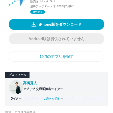
販売元:
Mosaic S.r.l.
最終アップデート日:
2026年5月8日
iPhone
iPhone版をダウンロード
Android版は提供されていません
類似のアプリを探す
プロフィール
高橋秀人
アプリブ 交通系担当ライター
ライター
大手自動車メーカーを経て、フリーランスでライター・編
...続きを読む
集者どちらも経験。PC1台で仕事をしながら拠点を持たな
い生活スタイル、いわゆるデジタルノマドとなり日本一周
執筆：アプリブ編集部
旅をスタート。走行距離42,000km・活動期間500日以上か