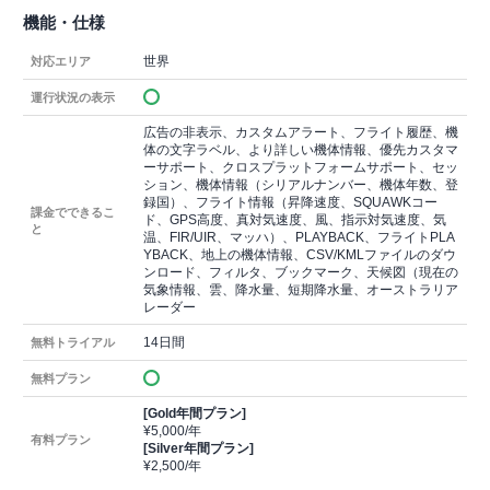
機能・仕様
世界
対応エリア
運行状況の表示
広告の非表示、カスタムアラート、フライト履歴、機
体の文字ラベル、より詳しい機体情報、優先カスタマ
ーサポート、クロスプラットフォームサポート、セッ
ション、機体情報（シリアルナンバー、機体年数、登
録国）、フライト情報（昇降速度、SQUAWKコー
課金でできるこ
ド、GPS高度、真対気速度、風、指示対気速度、気
と
温、FIR/UIR、マッハ）、PLAYBACK、フライトPLA
YBACK、地上の機体情報、CSV/KMLファイルのダウ
ンロード、フィルタ、ブックマーク、天候図（現在の
気象情報、雲、降水量、短期降水量、オーストラリア
レーダー
14日間
無料トライアル
無料プラン
[Gold年間プラン]
¥5,000/年
有料プラン
[Silver年間プラン]
¥2,500/年