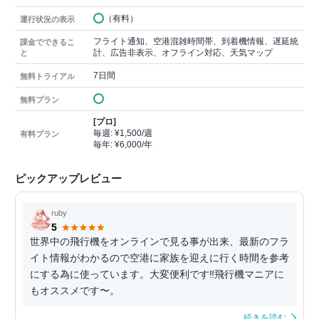
（有料）
運行状況の表示
フライト通知、空港混雑時間帯、到着機情報、遅延統
課金でできるこ
計、広告非表示、オフライン対応、天気マップ
と
7日間
無料トライアル
無料プラン
[プロ]
毎週: ¥1,500/週
有料プラン
毎年: ¥6,000/年
ピックアップレビュー
ruby
5
世界中の飛行機をオンラインで見る事が出来、最新のフラ
イト情報がわかるので空港に家族を迎えに行く時間を参考
にする為に使っています。大変便利です‼︎飛行機マニアに
もオススメです〜。
続きを読む