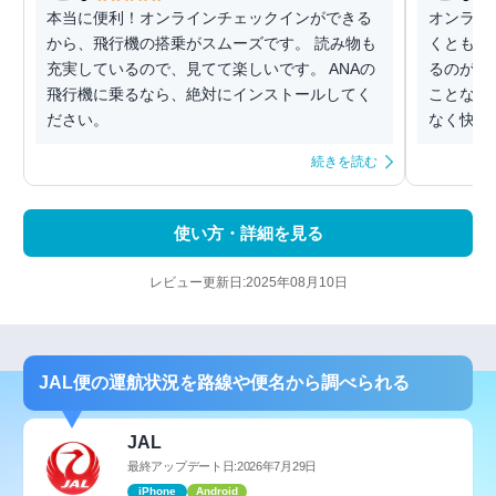
本当に便利！オンラインチェックインができる
オンライ
から、飛行機の搭乗がスムーズです。 読み物も
くともア
充実しているので、見てて楽しいです。 ANAの
るのが便
飛行機に乗るなら、絶対にインストールしてく
ことなく
ださい。
なく快適で
続きを読む
使い方・詳細を見る
レビュー更新日:2025年08月10日
JAL便の運航状況を路線や便名から調べられる
JAL
最終アップデート日:2026年7月29日
iPhone
Android