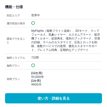
機能・仕様
世界中
対応エリア
運行状況の表示
MyFlights（複数フライト追跡）、3Dモード、マップ
フォーカス、気象レイヤー、カスタムアラート、航空
機フィルター、拡張再生、場所のブックマーク、空港
課金でできるこ
の詳細、ラベルのカスタマイズ、広告とロックを削
と
除、複数デバイスでの使用、優先カスタマーサポー
ト、プレミアム特典、定期的なアップデート
7日間
無料トライアル
無料プラン
[12か月]
¥3,000/年
有料プラン
[1か月]
¥600/月
使い方・詳細を見る