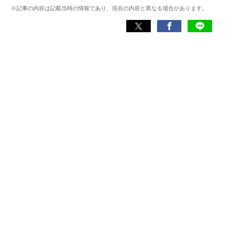
わる神アプリの紹介）、J-WAVE『STEP ONE』（今話題の
※記事の内容は記載当時の情報であり、現在の内容と異なる場合があります。
スマホアプリ）他
Wikipedia
X(旧：Twitter）