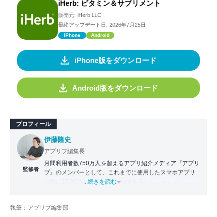
iHerb: ビタミン＆サプリメント
販売元:
iHerb LLC
最終アップデート日:
2026年7月25日
iPhone
Android
iPhone版をダウンロード
Android版をダウンロード
プロフィール
伊藤隆史
アプリブ編集長
月間利用者数750万人を超えるアプリ紹介メディア『アプリ
監修者
ブ』のメンバーとして、これまでに使用したスマホアプリ
の数は25,000以上。アプリの知見を活かし、テレビ・
...続きを読む
Web・ラジオなどのメディアに出演。
【メディア出演歴】日本テレビ『午前0時の森』（人生効率
執筆：アプリブ編集部
化アプリの紹介）、TBS『サタプラ』（スマホライフが変