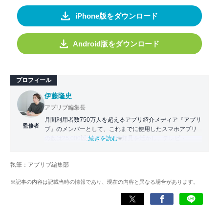
iPhone版をダウンロード
Android版をダウンロード
プロフィール
伊藤隆史
アプリブ編集長
月間利用者数750万人を超えるアプリ紹介メディア『アプリ
監修者
ブ』のメンバーとして、これまでに使用したスマホアプリ
の数は25,000以上。アプリの知見を活かし、テレビ・
...続きを読む
Web・ラジオなどのメディアに出演。
【メディア出演歴】日本テレビ『午前0時の森』（人生効率
執筆：アプリブ編集部
化アプリの紹介）、TBS『サタプラ』（スマホライフが変
わる神アプリの紹介）、J-WAVE『STEP ONE』（今話題の
※記事の内容は記載当時の情報であり、現在の内容と異なる場合があります。
スマホアプリ）他
Wikipedia
X(旧：Twitter）