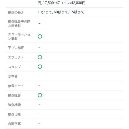
円, 17,500+47コイン/42,030円
10分まで, 60秒まで, 15秒まで
動画の長さ
動画撮影中の静
－
止画撮影
スローモーショ
ン撮影
－
手ブレ補正
エフェクト
スタンプ
－
水準器
－
無音モード
動画撮影
－
追従機能
－
動画比較
－
自動字幕