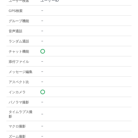
ユーザーID
ユーザー検索
－
GPS検索
－
グループ機能
－
音声通話
－
ランダム通話
チャット機能
－
添付ファイル
－
メッセージ編集
－
アスペクト比
インカメラ
－
パノラマ撮影
タイムラプス撮
－
影
－
マクロ撮影
－
ズーム撮影