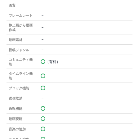
－
画質
－
フレームレート
静止画から動画
－
作成
－
動画素材
－
投稿ジャンル
コミュニティ機
（有料）
能
タイムライン機
能
ブロック機能
－
送信取消
通報機能
動画視聴
音楽の追加