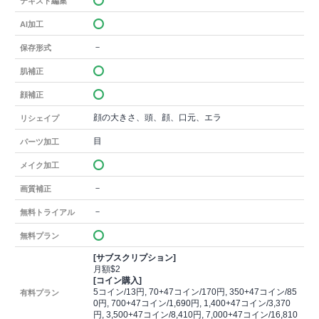
テキスト編集
AI加工
－
保存形式
肌補正
顔補正
顔の大きさ、頭、顔、口元、エラ
リシェイプ
目
パーツ加工
メイク加工
－
画質補正
－
無料トライアル
無料プラン
[サブスクリプション]
月額$2
[コイン購入]
5コイン/13円, 70+47コイン/170円, 350+47コイン/85
有料プラン
0円, 700+47コイン/1,690円, 1,400+47コイン/3,370
円, 3,500+47コイン/8,410円, 7,000+47コイン/16,810