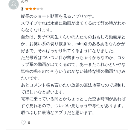
あめ
3
縦長のショート動画を見るアプリです。
スワイプすれば永遠に動画が出てくるので辞め時がわか
らなくなります。
自分は、男子中高生くらいの人たちのおもしろ動画系と
か、お笑い系の切り抜きや、mbti別のあるあるなんかが
好きで、そればっかり出てくるようになりました。
ただ最近はついつい目が留まっちゃうからなのか、ゴシ
ップ系の動画が出てくるので、あーまたこれかといやな
気持の鳴るのでそういうのがない純粋な頃の動画だけみ
たいです。
あとコメント欄も言いたい放題の無法地帯なので規制し
てほしいなと思います。
電車に乗っている間とかちょっとした空き時間があれば
すぐ見れるので、ついつい見ちゃう中毒性があります。
暇つぶしに最適なアプリだと思います。
0