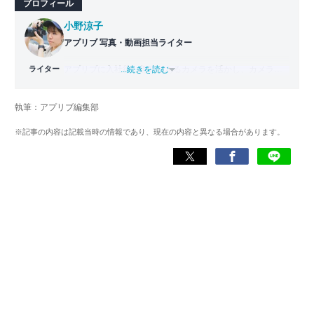
プロフィール
小野涼子
アプリブ 写真・動画担当ライター
ライター
アプリブに入社後、趣味であるカメラを活かし、カメラや
...続きを読む
写真加工アプリを主に担当。本格的な写真加工方法から、
自撮りのコツなど女性向けの記事を得意とする。読めば
執筆：アプリブ編集部
「誰でも本格的にアプリを使いこなせるようになるコンテ
ンツ」を目標に制作している。
※記事の内容は記載当時の情報であり、現在の内容と異なる場合があります。