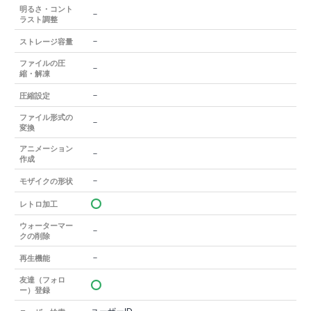
明るさ・コント
－
ラスト調整
－
ストレージ容量
ファイルの圧
－
縮・解凍
－
圧縮設定
ファイル形式の
－
変換
アニメーション
－
作成
－
モザイクの形状
レトロ加工
ウォーターマー
－
クの削除
－
再生機能
友達（フォロ
ー）登録