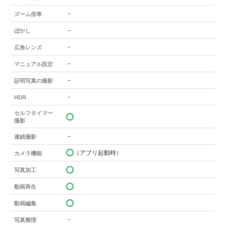
－
ズーム倍率
－
ぼかし
－
広角レンズ
－
マニュアル設定
－
証明写真の撮影
－
HDR
セルフタイマー
撮影
－
連続撮影
（アプリ起動時）
カメラ機能
写真加工
動画再生
動画編集
－
写真整理