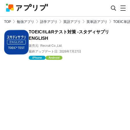
TOP
勉強アプリ
語学アプリ
英語アプリ
英単語アプリ
TOEIC単
TOEIC®L&Rテスト対策 -スタディサプリ
ENGLISH
販売元:
Recruit Co.,Ltd.
最終アップデート日:
2026年7月27日
iPhone
Android