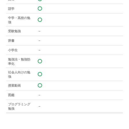
語学
中学・高校の勉
強
－
受験勉強
－
辞書
－
小学生
勉強法・勉強効
率化
社会人向けの勉
強
授業動画
－
図鑑
プログラミング
－
勉強