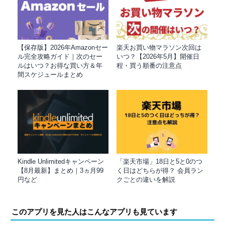
【保存版】2026年Amazonセー
楽天お買い物マラソン次回は
ル完全攻略ガイド｜次のセー
いつ？【2026年5月】開催日
ルはいつ？お得な買い方＆年
程・買う順番の注意点
間スケジュールまとめ
Kindle Unlimitedキャンペーン
「楽天市場」18日と5と0のつ
【8月最新】まとめ｜3ヵ月99
く日はどちらが得？ 会員ラン
円など
クごとの違いを解説
このアプリを見た人はこんなアプリも見ています