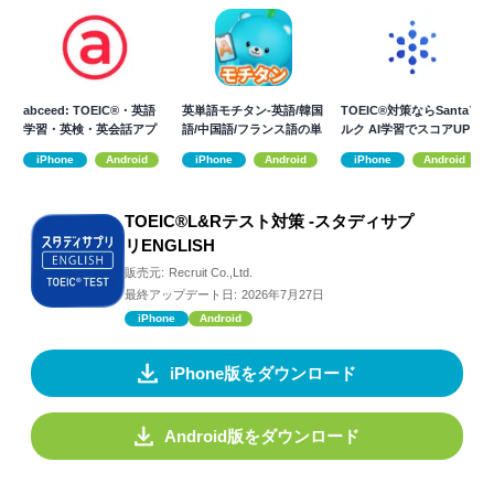
abceed: TOEIC®・英語
英単語モチタン-英語/韓国
TOEIC®対策ならSantaア
学習・英検・英会話アプ
語/中国語/フランス語の単
ルク AI学習でスコアUP
リ
語ゲーム
iPhone
Android
iPhone
Android
iPhone
Android
TOEIC®L&Rテスト対策 -スタディサプ
リENGLISH
販売元:
Recruit Co.,Ltd.
最終アップデート日:
2026年7月27日
iPhone
Android
iPhone版をダウンロード
Android版をダウンロード