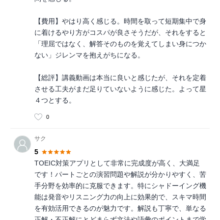
【費用】やはり高く感じる。時間を取って短期集中で身
に着けるやり方がコスパが良さそうだが、それをすると
「理屈ではなく、解答そのものを覚えてしまい身につか
ない」ジレンマを抱えがちになる。
【総評】講義動画は本当に良いと感じたが、それを定着
させる工夫がまだ足りていないように感じた。よって星
４つとする。
0
サク
5
TOEIC対策アプリとして非常に完成度が高く、大満足
です！パートごとの演習問題や解説が分かりやすく、苦
手分野を効率的に克服できます。特にシャドーイング機
能は発音やリスニング力の向上に効果的で、スキマ時間
を有効活用できるのが魅力です。解説も丁寧で、単なる
正解・不正解にとどまらず文法や語彙のポイントまで学