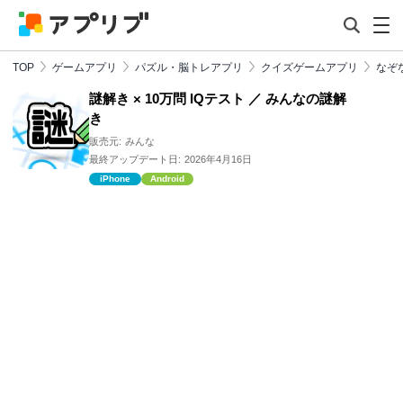
TOP
ゲームアプリ
パズル・脳トレアプリ
クイズゲームアプリ
なぞ
謎解き × 10万問 IQテスト ／ みんなの謎解
き
販売元:
みんな
最終アップデート日:
2026年4月16日
iPhone
Android