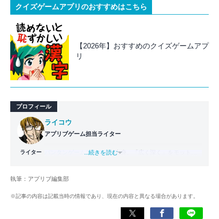
クイズゲームアプリのおすすめはこちら
【2026年】おすすめのクイズゲームアプ
リ
プロフィール
ライコウ
アプリブゲーム担当ライター
ライター
バンタンゲームアカデミー
...続きを読む
出身。「広く深く」をモットー
に、あらゆるジャンルのゲームに精通する筋金入りのゲー
マー。プレイ済みタイトルは2,000本を超えており、アプリ
執筆：アプリブ編集部
ゲームだけでも1,000本以上。ゲーム開発者を目指した経験
もあり、ゲームの深い理解を持つ。現在はゲームを遊び尽
※記事の内容は記載当時の情報であり、現在の内容と異なる場合があります。
くして面白さを引き出し、人々に伝えるためゲームライタ
ーへと転向。